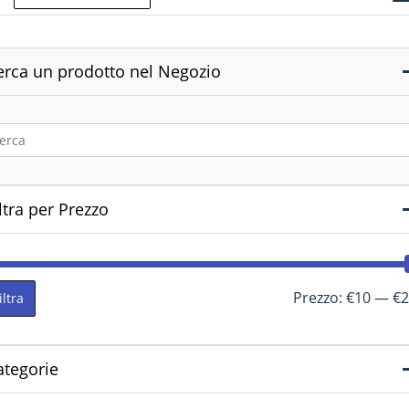
erca un prodotto nel Negozio
ltra per Prezzo
Prezzo:
€10
—
€2
iltra
ategorie