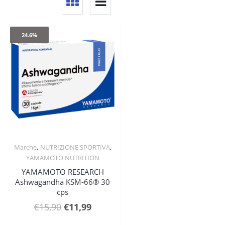
24.6%
,
,
Marche
NUTRIZIONE SPORTIVA
Quick View
YAMAMOTO NUTRITION
YAMAMOTO RESEARCH
Ashwagandha KSM-66® 30
cps
Il
Il
€
15,90
€
11,99
prezzo
prezzo