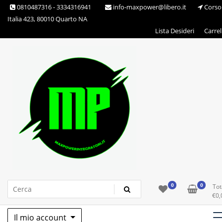
Skip
0810487316 - 3334316941
info-maxpower@libero.it
Corso
to
Italia 423, 80010 Quarto NA
content
Lista Desideri
Carrel
Max Power Integratori
0
0
Tot
€
0,
Il mio account