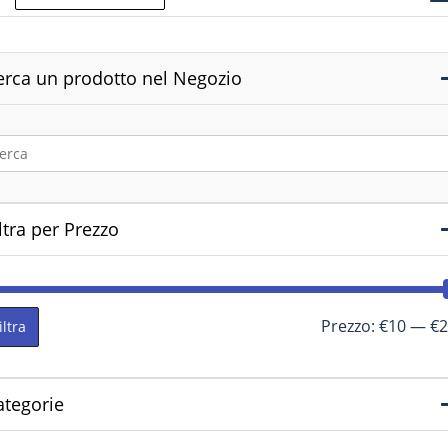
erca un prodotto nel Negozio
ltra per Prezzo
Prezzo:
€10
—
€2
iltra
ategorie