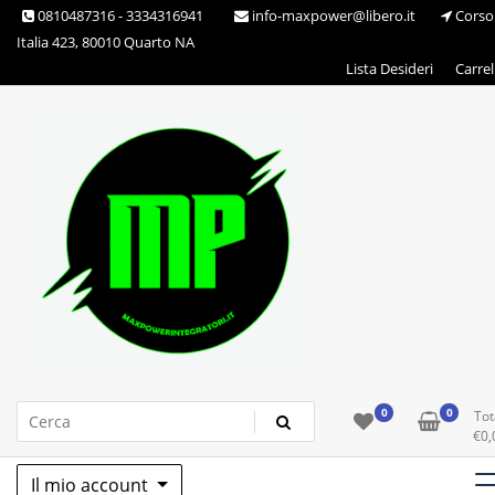
Skip
0810487316 - 3334316941
info-maxpower@libero.it
Corso
to
Italia 423, 80010 Quarto NA
content
Lista Desideri
Carrel
Max Power Integratori
0
0
Tot
€
0,
Il mio account