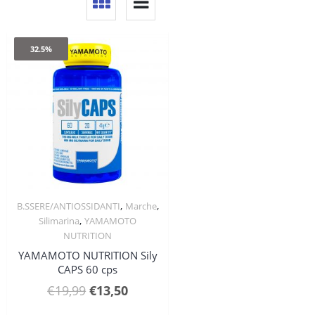
32.5%
,
,
B.SSERE/ANTIOSSIDANTI
Marche
Quick View
,
Silimarina
YAMAMOTO
NUTRITION
YAMAMOTO NUTRITION Sily
CAPS 60 cps
Il
Il
€
19,99
€
13,50
prezzo
prezzo