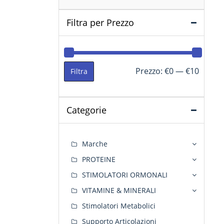
Filtra per Prezzo
Prezzo
Prezzo
Prezzo:
€0
—
€10
Filtra
Min
Max
Categorie
Marche
PROTEINE
STIMOLATORI ORMONALI
VITAMINE & MINERALI
Stimolatori Metabolici
Supporto Articolazioni