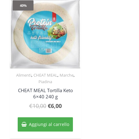
40%
,
,
,
Alimenti
CHEAT MEAL
Marche
Quick View
Piadina
CHEAT MEAL Tortilla Keto
6×40 240 g
Il
Il
€
10,00
€
6,00
prezzo
prezzo
originale
attuale
Aggiungi al carrello
era:
è: