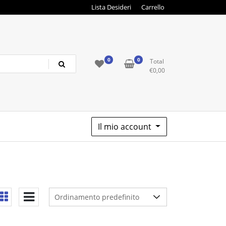
Lista Desideri
Carrello
0
0
Total
€
0,00
Il mio account