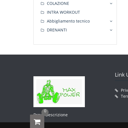
COLAZIONE
INTRA WORKOUT
Abbigliamento tecnico
DRENANTI
Link U
Pri
Ter
0
Breve Descrizione