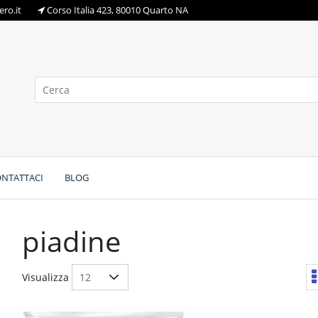
ro.it
Corso Italia 423, 80010 Quarto NA
NTATTACI
BLOG
piadine
Visualizza