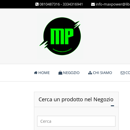
Skip
0810487316 - 3334316941
info-maxpower@libe
to
content
Max Power Integratori
HOME
NEGOZIO
CHI SIAMO
CO
Cerca un prodotto nel Negozio