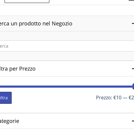
erca un prodotto nel Negozio
ltra per Prezzo
Prezzo:
€10
—
€2
iltra
ategorie