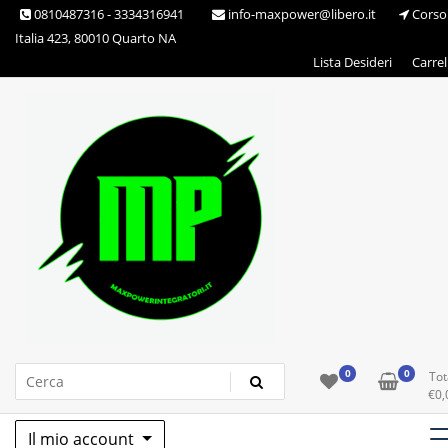
Skip
0810487316 - 3334316941
info-maxpower@libero.it
Corso
to
Italia 423, 80010 Quarto NA
content
Lista Desideri
Carrel
Max Power Integratori
0
0
Tot
€
0,
Il mio account