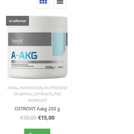
In offerta!
,
,
AAKG
AMINOACIDI
NUTRIZIONE
Quick View
,
,
SPORTIVA
OSTROVIT
PRE
WORKOUT
OSTROVIT Aakg 200 g
Il
Il
€
30,00
€
15,00
prezzo
prezzo
Questo
originale
attuale
prodotto