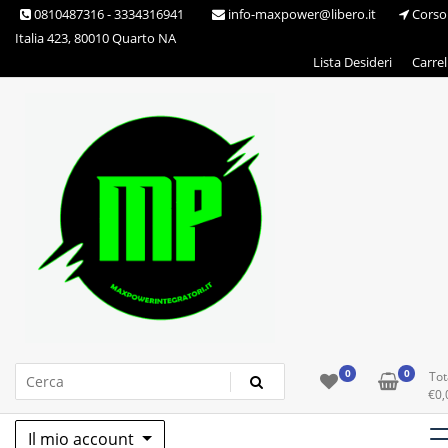
Skip
0810487316 - 3334316941
info-maxpower@libero.it
Corso
to
Italia 423, 80010 Quarto NA
content
Lista Desideri
Carrel
Max Power Integratori
0
0
Tot
€
0,
Il mio account