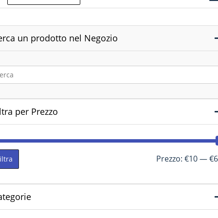
erca un prodotto nel Negozio
ltra per Prezzo
Prezzo:
€10
—
€6
iltra
ategorie