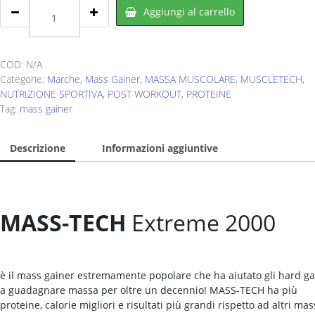
MUSCLETECH
Aggiungi al carrello
Mass-
Tech
Extreme
2000
COD:
N/A
2720
Categorie:
Marche
,
Mass Gainer
,
MASSA MUSCOLARE
,
MUSCLETECH
,
g
NUTRIZIONE SPORTIVA
,
POST WORKOUT
,
PROTEINE
quantity
Tag:
mass gainer
Descrizione
Informazioni aggiuntive
MASS-TECH
Extreme 2000
è il mass gainer estremamente popolare che ha aiutato gli hard ga
a guadagnare massa per oltre un decennio! MASS-TECH ha più
proteine, calorie migliori e risultati più grandi rispetto ad altri mas