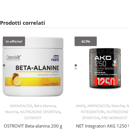
Prodotti correlati
In offerta!
42.9%
,
,
,
,
,
AMINOACIDI
Beta-Alanina
AAKG
AMINOACIDI
Marche
N
Quick View
Quick View
,
,
,
Marche
NUTRIZIONE SPORTIVA
INTEGRATORI
NUTRIZIONE
,
OSTROVIT
SPORTIVA
PRE WORKOUT
OSTROVIT Beta-alanina 200 g
NET Integratori AKG 1250