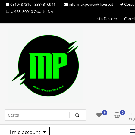
Skip
0810487316 - 3334316941
info-maxpower@libero.it
Corso
to
Italia 423, 80010 Quarto NA
content
Lista Desideri
Carrel
Max Power Integratori
0
0
Tot
€
0,
Il mio account