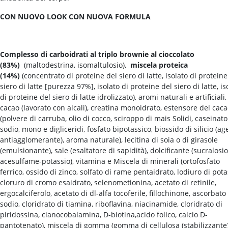
CON NUOVO LOOK CON NUOVA FORMULA
Complesso di carboidrati al triplo brownie al cioccolato
(83%)
(maltodestrina, isomaltulosio),
miscela proteica
(14%)
(concentrato di proteine ​​del siero di latte, isolato di proteine 
siero di latte [purezza 97%], isolato di proteine ​​del siero di latte, is
di proteine ​​del siero di latte idrolizzato), aromi naturali e artificiali,
cacao (lavorato con alcali), creatina monoidrato, estensore del cac
(polvere di carruba, olio di cocco, sciroppo di mais Solidi, caseinato
sodio, mono e digliceridi, fosfato bipotassico, biossido di silicio (ag
antiagglomerante), aroma naturale), lecitina di soia o di girasole
(emulsionante), sale (esaltatore di sapidità), dolcificante (sucralosio
acesulfame-potassio), vitamina e Miscela di minerali (ortofosfato
ferrico, ossido di zinco, solfato di rame pentaidrato, lodiuro di pota
cloruro di cromo esaidrato, selenometionina, acetato di retinile,
ergocalciferolo, acetato di dl-alfa tocoferile, fillochinone, ascorbato
sodio, cloridrato di tiamina, riboflavina, niacinamide, cloridrato di
piridossina, cianocobalamina, D-biotina,acido folico, calcio D-
pantotenato), miscela di gomma (gomma di cellulosa (stabilizzante)