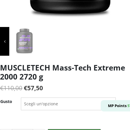
MUSCLETECH Mass-Tech Extreme
2000 2720 g
Il
Il
€
110,00
€
57,50
prezzo
prezzo
Gusto
originale
attuale
MP Points
5
era:
è:
€110,00.
€57,50.