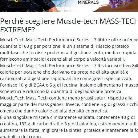
Perché scegliere Muscle-tech MASS-TEC
EXTREME?
MuscleTech Mass Tech Performance Series – 7 libbre offre un’eno
quantità di 63 g per porzione. è un sistema di rilascio proteico
multifase che fornisce proteine ​​a digestione lenta, media e rapida
forniscono aminoacidi essenziali al corpo a velocità variabili.
MuscleTech Mass Tech Performance Series – 7 lbs fornisce ben 84
calorie per porzione che derivano da proteine ​​di alta qualità e
carboidrati a digestione rapida, anche come grassi specializzati.
Fornisce 10 g di BCAA e 5 g di leucina. Insieme alimentano i musco
scheletrici e riducono la quantità di degradazione proteica.
MuscleTech Mass Tech contiene meno grassi saturi rispetto alla
maggior parte dei mass gainer. Invece, contiene 5 g di grassi ricchi
omega che danno calorie ad alta densità energetica.
È una singolare miscela clinicamente validata, contenente 10 g di
creatina, 132 g di carboidrati e 3 g di L-alanina, estremamente util
aumentare la forza, migliorare la sintesi proteica e mantenere la 
anabolica del corpo.