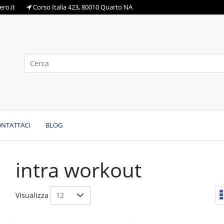
ro.it
Corso Italia 423, 80010 Quarto NA
NTATTACI
BLOG
intra workout
Visualizza