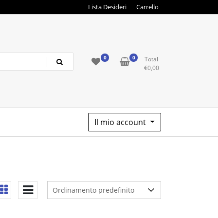
Lista Desideri
Carrello
0
0
Total
€
0,00
Il mio account