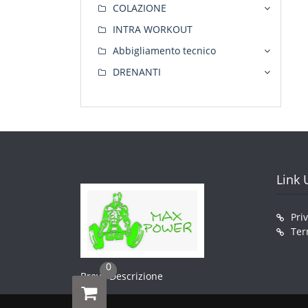
COLAZIONE
INTRA WORKOUT
Abbigliamento tecnico
DRENANTI
Link U
Pri
Ter
0
Breve Descrizione