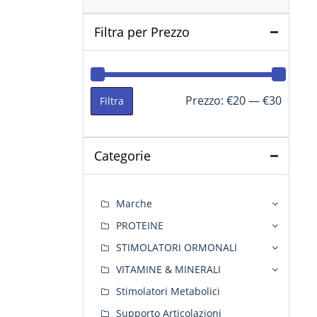
Filtra per Prezzo
Prezzo
Prezzo
Prezzo:
€20
—
€30
Filtra
Min
Max
Categorie
Marche
PROTEINE
STIMOLATORI ORMONALI
VITAMINE & MINERALI
Stimolatori Metabolici
Supporto Articolazioni