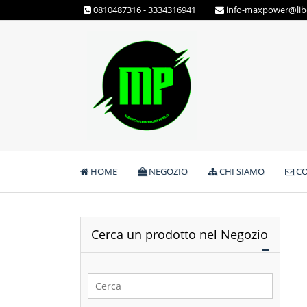
Skip
0810487316 - 3334316941
info-maxpower@libe
to
content
Max Power Integratori
HOME
NEGOZIO
CHI SIAMO
CO
Cerca un prodotto nel Negozio