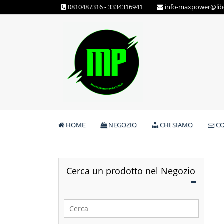
Skip
0810487316 - 3334316941
info-maxpower@libe
to
content
Max Power Integratori
HOME
NEGOZIO
CHI SIAMO
CO
Cerca un prodotto nel Negozio