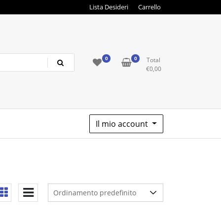
Lista Desideri
Carrello
0
0
Total
€
0,00
Il mio account