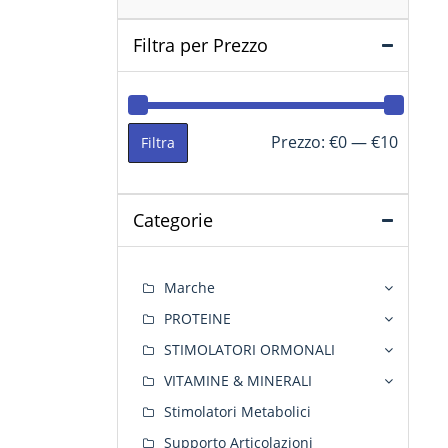
Filtra per Prezzo
Prezzo
Prezzo
Prezzo:
€0
—
€10
Filtra
Min
Max
Categorie
Marche
PROTEINE
STIMOLATORI ORMONALI
VITAMINE & MINERALI
Stimolatori Metabolici
Supporto Articolazioni