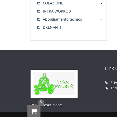
COLAZIONE
INTRA WORKOUT
Abbigliamento tecnico
DRENANTI
Link U
Pri
Ter
0
Breve Descrizione