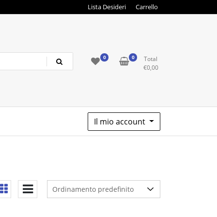
Lista Desideri
Carrello
0
0
Total
€
0,00
Il mio account