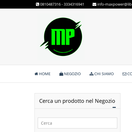
Skip
0810487316 - 3334316941
info-maxpower@libe
to
content
Max Power Integratori
HOME
NEGOZIO
CHI SIAMO
CO
Cerca un prodotto nel Negozio