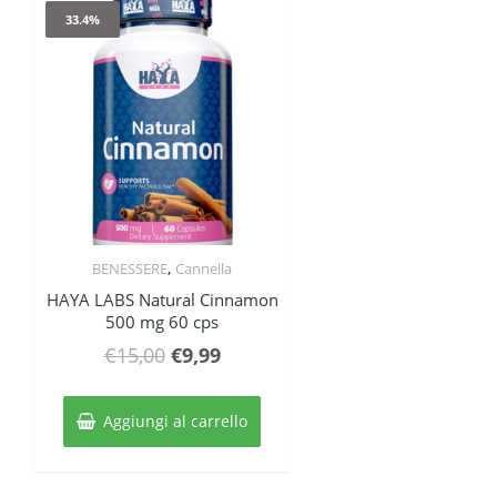
33.4%
,
BENESSERE
Cannella
Quick View
HAYA LABS Natural Cinnamon
500 mg 60 cps
Il
Il
€
15,00
€
9,99
prezzo
prezzo
originale
attuale
Aggiungi al carrello
era:
è:
€15,00.
€9,99.