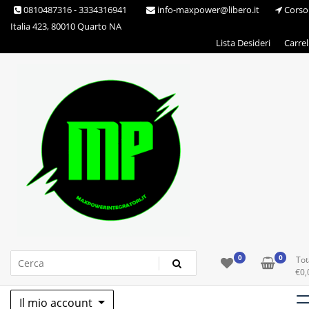
Skip
0810487316 - 3334316941
info-maxpower@libero.it
Corso
to
Italia 423, 80010 Quarto NA
content
Lista Desideri
Carrel
Max Power Integratori
0
0
Tot
€
0,
Il mio account