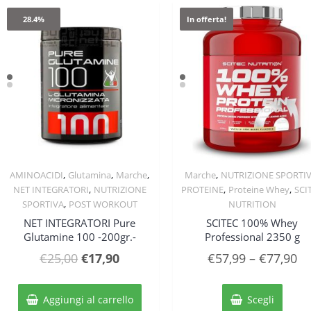
28.4%
In offerta!
,
,
,
,
AMINOACIDI
Glutamina
Marche
Marche
NUTRIZIONE SPORTI
Quick View
Quick View
,
,
,
NET INTEGRATORI
NUTRIZIONE
PROTEINE
Proteine Whey
SCI
,
SPORTIVA
POST WORKOUT
NUTRITION
NET INTEGRATORI Pure
SCITEC 100% Whey
Glutamine 100 -200gr.-
Professional 2350 g
Il
Il
€
25,00
€
17,90
€
57,99
–
€
77,90
prezzo
prezzo
Quest
originale
attuale
prodo
Aggiungi al carrello
Scegli
ha