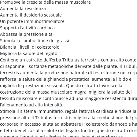
Promuove la crescita della massa muscolare
Aumenta la resistenza
Aumenta il desiderio sessuale
Un potente immunostimolatore
Supporta l’attività cardiaca
Abbassa la pressione alta
Stimola la combustione dei grassi
Bilancia i livelli di colesterolo
Migliora la salute del fegato
Contiene un estratto dell’erba Tribulus terrestris con un alto cont
di saponine – sostanze metaboliche derivate dalle piante. Il Tribul
terrestris aumenta la produzione naturale di testosterone nel corp
rafforza la salute della ghiandola prostatica, aumenta la libido e
migliora le prestazioni sessuali. Questo estratto favorisce la
costruzione della massa muscolare magra, migliora la salute del
tessuto muscolare e contribuisce ad una maggiore resistenza dur
l’allenamento ad alta intensità.
Stimola il sistema immunitario, regola l’attività cardiaca e riduce la
pressione alta. Il Tribulus terrestris migliora la combustione del g
corporeo in eccesso, aiuta ad abbattere il colesterolo dannoso e h
effetto benefico sulla salute del fegato. Inoltre, questo estratto di 
aumenta l’appetito ed elimina la sensazione di stanchezza e