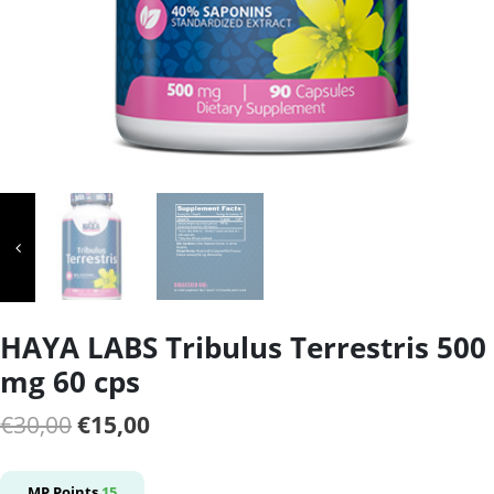
HAYA LABS Tribulus Terrestris 500
mg 60 cps
Il
Il
€
30,00
€
15,00
prezzo
prezzo
originale
attuale
MP Points
15