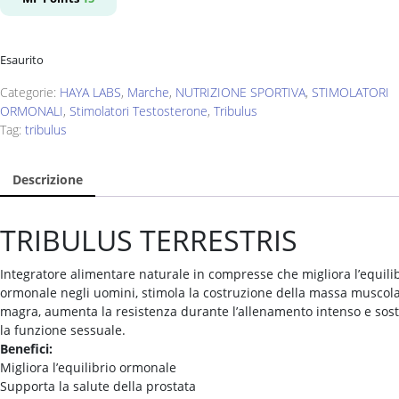
era:
è:
€30,00.
€15,00.
Esaurito
Categorie:
HAYA LABS
,
Marche
,
NUTRIZIONE SPORTIVA
,
STIMOLATORI
ORMONALI
,
Stimolatori Testosterone
,
Tribulus
Tag:
tribulus
Descrizione
TRIBULUS TERRESTRIS
Integratore alimentare naturale in compresse che migliora l’equili
ormonale negli uomini, stimola la costruzione della massa muscol
magra, aumenta la resistenza durante l’allenamento intenso e sos
la funzione sessuale.
Benefici:
Migliora l’equilibrio ormonale
Supporta la salute della prostata