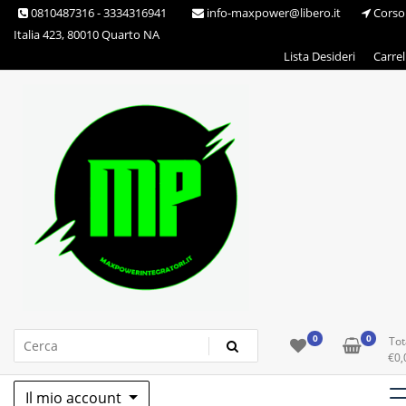
Skip
0810487316 - 3334316941
info-maxpower@libero.it
Corso
to
Italia 423, 80010 Quarto NA
content
Lista Desideri
Carrel
Max Power Integratori
0
0
Tot
€
0,
Il mio account