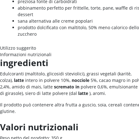
preziosa fonte di carboidrati
abbinamento perfetto per frittelle, torte, pane, waffle di ri
dessert
sana alternativa alle creme popolari
prodotto dolcificato con maltitolo, 50% meno calorico dello
zucchero
Utilizzo suggerito
Informazioni nutrizionali
ingredienti
Edulcoranti (maltitolo, glicosidi steviolici), grassi vegetali (karitè,
colza),
latte
intero in polvere 10%,
nocciole
5%, cacao magro in pol
2,4%, amido di mais, latte
scremato in
polvere 0,6%, emulsionante (
di girasole), siero di latte polvere (dal
latte
), aromi.
Il prodotto può contenere altra frutta a guscio, soia, cereali conten
glutine.
Valori nutrizionali
Peso netto del prodotto: 350 g