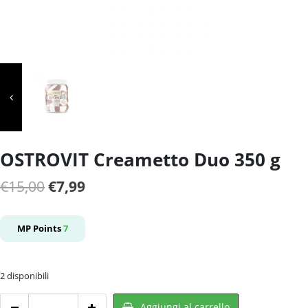
OSTROVIT Creametto Duo 350 g
Il
Il
€
15,00
€
7,99
prezzo
prezzo
originale
attuale
MP Points
7
era:
è:
€15,00.
€7,99.
2 disponibili
OSTROVIT
Aggiungi al carrello