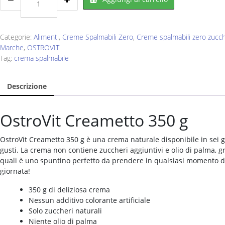
Creametto
Duo
350
g
Categorie:
Alimenti
,
Creme Spalmabili Zero
,
Creme spalmabili zero zucch
quantity
Marche
,
OSTROVIT
Tag:
crema spalmabile
Descrizione
OstroVit Creametto 350 g
OstroVit Creametto 350 g è una crema naturale disponibile in sei g
gusti. La crema non contiene zuccheri aggiuntivi e olio di palma, gr
quali è uno spuntino perfetto da prendere in qualsiasi momento d
giornata!
350 g di deliziosa crema
Nessun additivo colorante artificiale
Solo zuccheri naturali
Niente olio di palma