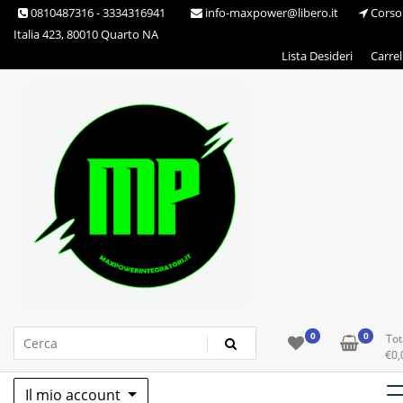
Skip
0810487316 - 3334316941
info-maxpower@libero.it
Corso
to
Italia 423, 80010 Quarto NA
content
Lista Desideri
Carrel
Max Power Integratori
0
0
Tot
€
0,
Il mio account