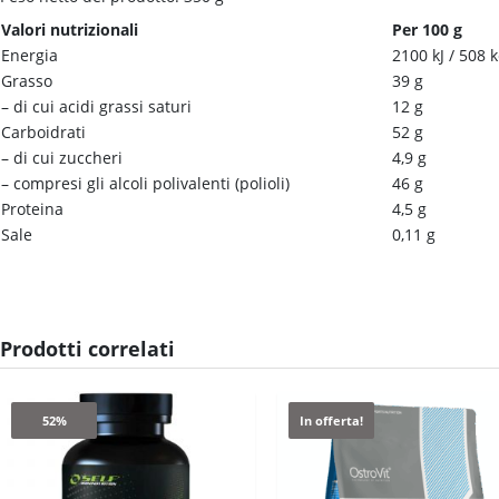
Valori nutrizionali
Per 100 g
Energia
2100 kJ / 508 k
Grasso
39 g
– di cui acidi grassi saturi
12 g
Carboidrati
52 g
– di cui zuccheri
4,9 g
– compresi gli alcoli polivalenti (polioli)
46 g
Proteina
4,5 g
Sale
0,11 g
Prodotti correlati
52%
In offerta!