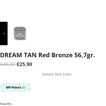
DREAM TAN Red Bronze 56,7gr.
Il
Il
€
40,00
€
25,90
prezzo
prezzo
Instant Skin Color
originale
attuale
era:
è:
MP Points
25
€40,00.
€25,90.
Esaurito