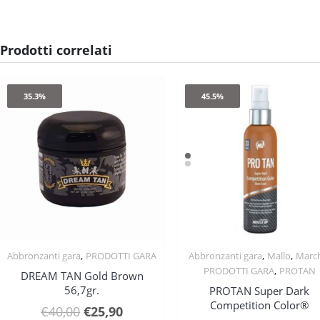
Prodotti correlati
35.3%
45.5%
,
,
,
Abbronzanti gara
PRODOTTI GARA
Abbronzanti gara
Mallo
Marc
Quick View
Quick View
,
PRODOTTI GARA
PROTAN
DREAM TAN Gold Brown
56,7gr.
PROTAN Super Dark
Competition Color®
Il
Il
€
40,00
€
25,90