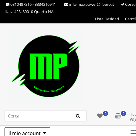
Skip
0810487316 - 3334316941
info-maxpower@libero.it
Corso
to
Italia 423, 80010 Quarto NA
content
Lista Desideri
Carrel
Max Power Integratori
0
0
Tot
€
0,
Il mio account