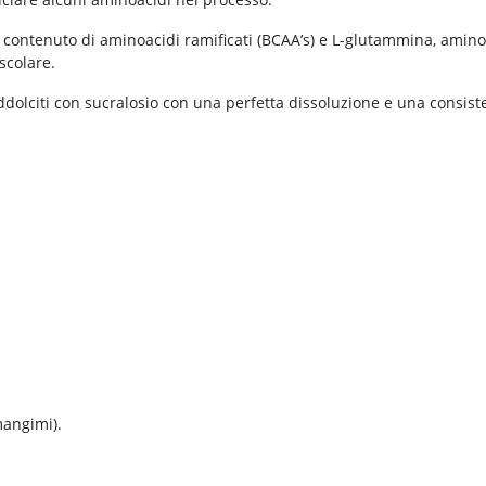
to contenuto di aminoacidi ramificati (BCAA’s) e L-glutammina, amino
scolare.
addolciti con sucralosio con una perfetta dissoluzione e una consist
.
 mangimi).