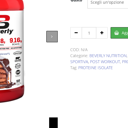
originale
attua
era:
è:
€110,00.
€65,9
BEVERLY
Agg
NUTRITION
Iso
XT
COD:
N/A
Professional
Categorie:
BEVERLY NUTRITION
2
SPORTIVA
,
POST WORKOUT
,
PR
kg
Tag:
PROTEINE ISOLATE
quantity