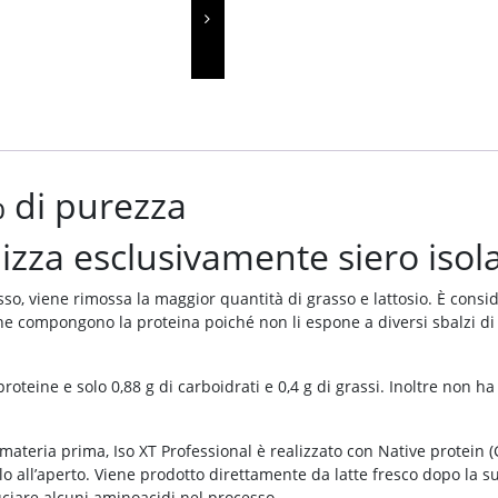
% di purezza
lizza esclusivamente siero isolat
so, viene rimossa la maggior quantità di grasso e lattosio. È consi
he compongono la proteina poiché non li espone a diversi sbalzi di
 proteine ​​e solo 0,88 g di carboidrati e 0,4 g di grassi. Inoltre no
materia prima, Iso XT Professional è realizzato con Native protein 
o all’aperto. Viene prodotto direttamente da latte fresco dopo la s
uciare alcuni aminoacidi nel processo.