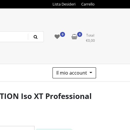
Lista Desideri
Carrello
0
0
Total
€
0,00
Il mio account
ION Iso XT Professional
zo