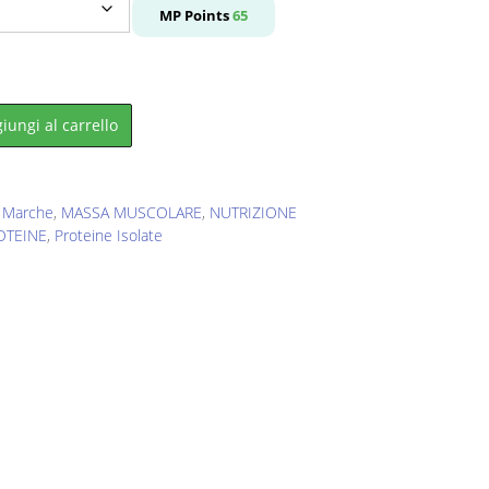
le
MP Points
65
9.
iungi al carrello
,
Marche
,
MASSA MUSCOLARE
,
NUTRIZIONE
OTEINE
,
Proteine Isolate