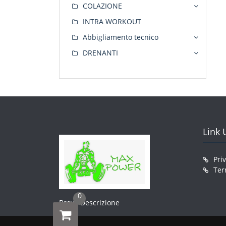
COLAZIONE
INTRA WORKOUT
Abbigliamento tecnico
DRENANTI
Link U
Pri
Ter
0
Breve Descrizione