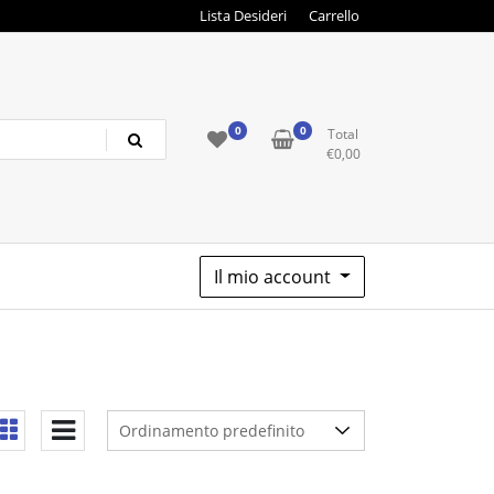
Lista Desideri
Carrello
0
0
Total
€
0,00
Il mio account