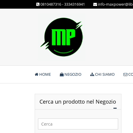
Skip
0810487316 - 3334316941
info-maxpower@libe
to
content
Max Power Integratori
HOME
NEGOZIO
CHI SIAMO
CO
Cerca un prodotto nel Negozio