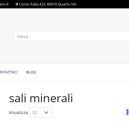
ro.it
Corso Italia 423, 80010 Quarto NA
NTATTACI
BLOG
sali minerali
Visualizza