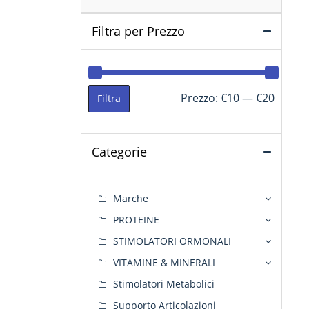
Filtra per Prezzo
Prezzo
Prezzo
Prezzo:
€10
—
€20
Filtra
Min
Max
Categorie
Marche
PROTEINE
STIMOLATORI ORMONALI
VITAMINE & MINERALI
Stimolatori Metabolici
Supporto Articolazioni