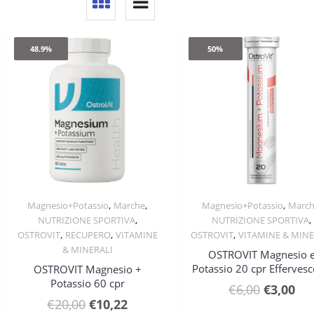
48.9%
50%
,
,
,
Magnesio+Potassio
Marche
Magnesio+Potassio
Marc
Quick View
Quick View
,
,
NUTRIZIONE SPORTIVA
NUTRIZIONE SPORTIVA
,
,
,
OSTROVIT
RECUPERO
VITAMINE
OSTROVIT
VITAMINE & MINE
& MINERALI
OSTROVIT Magnesio 
Potassio 20 cpr Effervesc
OSTROVIT Magnesio +
Potassio 60 cpr
Il
Il
€
6,00
€
3,00
Il
Il
€
20,00
€
10,22
prezzo
pre