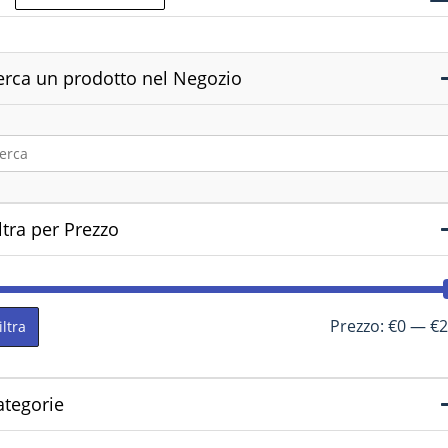
erca un prodotto nel Negozio
ltra per Prezzo
Prezzo:
€0
—
€2
iltra
ategorie