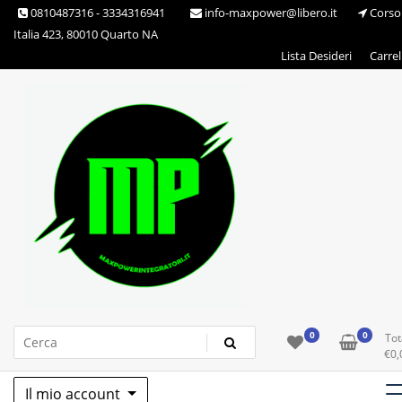
Skip
0810487316 - 3334316941
info-maxpower@libero.it
Corso
to
Italia 423, 80010 Quarto NA
content
Lista Desideri
Carrel
Max Power Integratori
0
0
Tot
€
0,
Il mio account