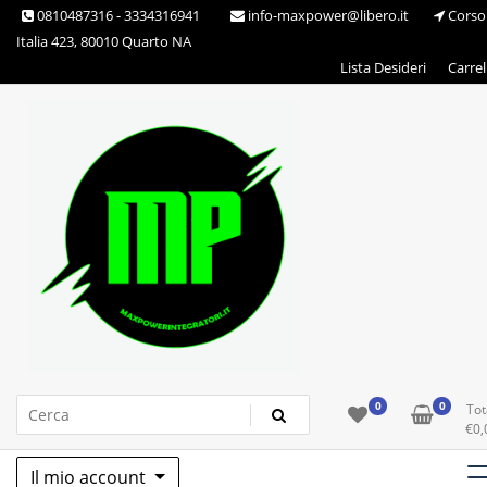
Skip
0810487316 - 3334316941
info-maxpower@libero.it
Corso
to
Italia 423, 80010 Quarto NA
content
Lista Desideri
Carrel
Max Power Integratori
0
0
Tot
€
0,
Il mio account