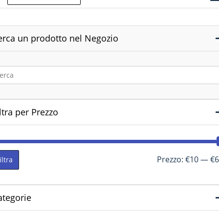
erca un prodotto nel Negozio
ltra per Prezzo
Prezzo:
€10
—
€6
iltra
ategorie