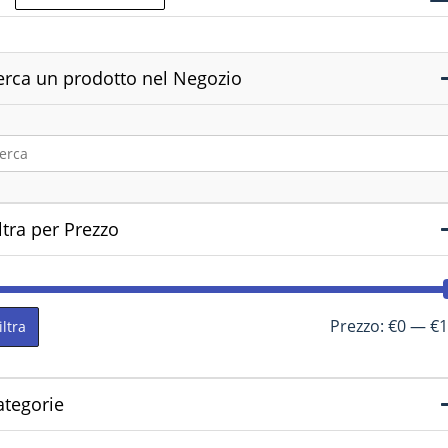
erca un prodotto nel Negozio
ltra per Prezzo
Prezzo:
€0
—
€1
iltra
ategorie