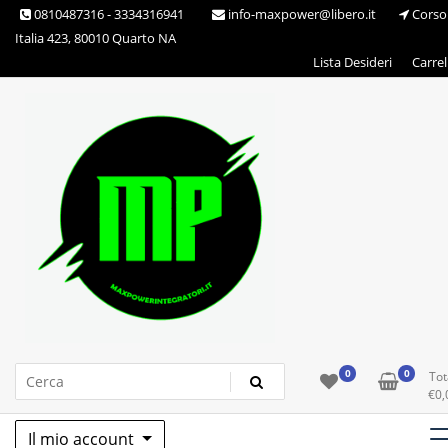
Skip
0810487316 - 3334316941
info-maxpower@libero.it
Corso
to
Italia 423, 80010 Quarto NA
content
Lista Desideri
Carrel
Max Power Integratori
0
0
Tot
€
0,
Il mio account