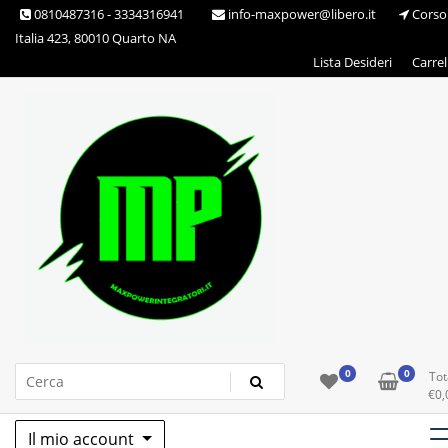
Skip
0810487316 - 3334316941
info-maxpower@libero.it
Corso
to
Italia 423, 80010 Quarto NA
content
Lista Desideri
Carrel
Max Power Integratori
0
0
Tot
€
0,
Il mio account