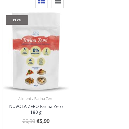
13.2%
,
Alimenti
Farina Zero
Quick View
NUVOLA ZERO Farina Zero
180 g
Il
Il
€
6,90
€
5,99
prezzo
prezzo