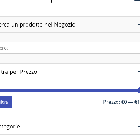
erca un prodotto nel Negozio
ltra per Prezzo
Prezzo:
€0
—
€1
iltra
ategorie