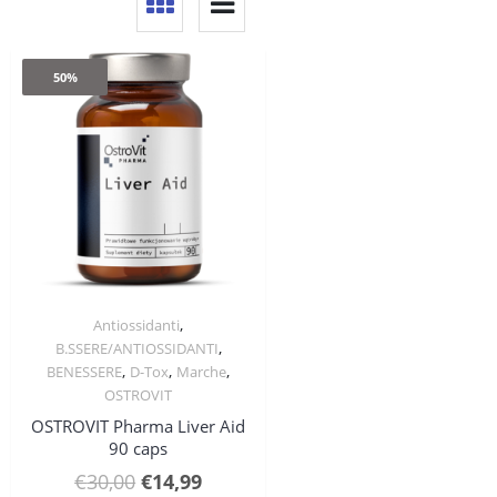
50%
,
Antiossidanti
Quick View
,
B.SSERE/ANTIOSSIDANTI
,
,
,
BENESSERE
D-Tox
Marche
OSTROVIT
OSTROVIT Pharma Liver Aid
90 caps
Il
Il
€
30,00
€
14,99