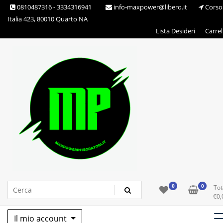
Skip
0810487316 - 3334316941
info-maxpower@libero.it
Corso
to
Italia 423, 80010 Quarto NA
content
Lista Desideri
Carrel
Max Power Integratori
0
0
Tot
€
0,
Il mio account