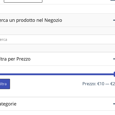
erca un prodotto nel Negozio
ltra per Prezzo
Prezzo:
€10
—
€2
iltra
ategorie