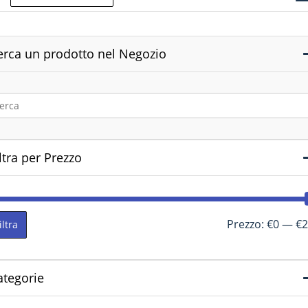
erca un prodotto nel Negozio
ltra per Prezzo
Prezzo:
€0
—
€2
iltra
ategorie