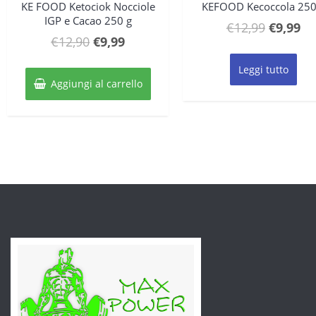
KE FOOD Ketociok Nocciole
KEFOOD Kecoccola 250
IGP e Cacao 250 g
Il
Il
€
12,99
€
9,99
Il
Il
€
12,90
€
9,99
prezzo
pr
prezzo
prezzo
original
at
Leggi tutto
originale
attuale
era:
è:
Aggiungi al carrello
era:
è:
€12,99.
€9
€12,90.
€9,99.