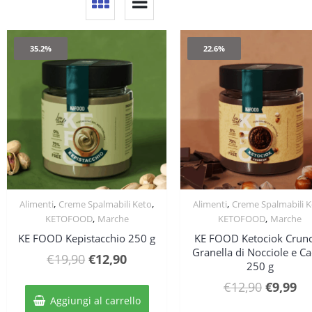
35.2%
22.6%
,
,
,
Alimenti
Creme Spalmabili Keto
Alimenti
Creme Spalmabili K
Quick View
Quick View
,
,
KETOFOOD
Marche
KETOFOOD
Marche
KE FOOD Kepistacchio 250 g
KE FOOD Ketociok Crun
Granella di Nocciole e C
Il
Il
€
19,90
€
12,90
250 g
prezzo
prezzo
Il
Il
€
12,90
€
9,99
originale
attuale
Aggiungi al carrello
prezzo
pr