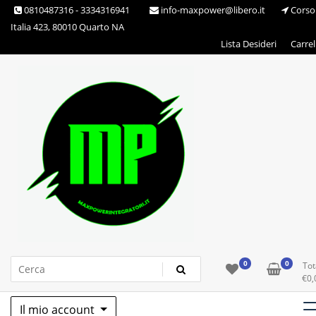
Skip
0810487316 - 3334316941
info-maxpower@libero.it
Corso
to
Italia 423, 80010 Quarto NA
content
Lista Desideri
Carrel
Max Power Integratori
0
0
Tot
€
0,
Il mio account