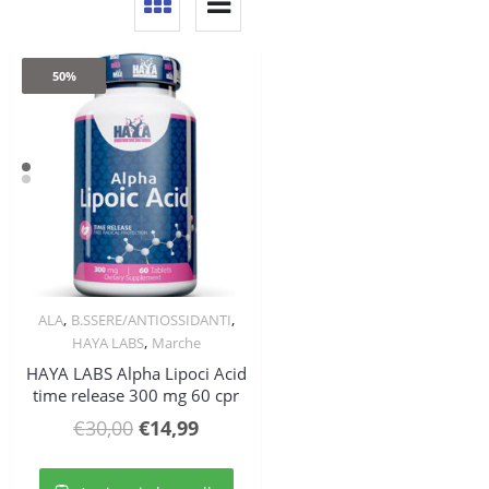
50%
,
,
ALA
B.SSERE/ANTIOSSIDANTI
Quick View
,
HAYA LABS
Marche
HAYA LABS Alpha Lipoci Acid
time release 300 mg 60 cpr
Il
Il
€
30,00
€
14,99
prezzo
prezzo
originale
attuale