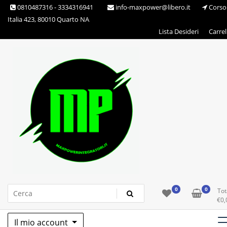
Skip
0810487316 - 3334316941
info-maxpower@libero.it
Corso
to
Italia 423, 80010 Quarto NA
content
Lista Desideri
Carrel
Max Power Integratori
0
0
Tot
€
0,
Il mio account