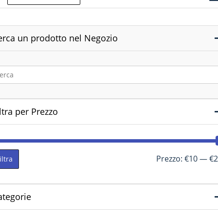
erca un prodotto nel Negozio
ltra per Prezzo
Prezzo:
€10
—
€2
iltra
ategorie