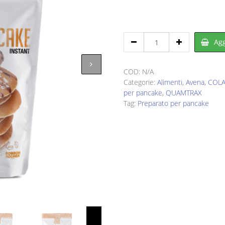
era:
è:
€28,00.
€19,90
QUAMTRAX
Agg
Protein
Pancake
1
COD:
N/A
kg
Categorie:
Alimenti
,
Avena
,
COLA
quantity
per pancake
,
QUAMTRAX
Tag:
Preparato per pancake