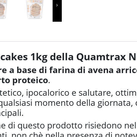
cakes 1kg della Quamtrax N
e a base di farina di avena arri
rto proteico
.
etico, ipocalorico e salutare, ott
n qualsiasi momento della giornata
cipali.
che di questo prodotto risiedono ne
ti, non chè nella presenza di notevo