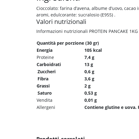
Cioccolato: farina d’avena, albume d’uovo, cacao in
aromi, edulcorante: sucralosio (E955) .
Valori nutrizionali
Informazioni nutrizionali PROTEIN PANCAKE 1K
Quantità per porzione (30 gr)
Energia
105 kcal
Proteine
7,4 g
Carboidrati
13 g
Zuccheri
0,6 g
Fibra
3,6 g
Grassi
2 g
Saturo
0,53 g
Vendita
0,01 g
Allergeni
Contiene glutine e uova. P
Prodotti correlati