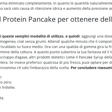
norma eliminato completamente, in quanto le quantità naturalmente
so sarà solo causa di ritenzione idrica e aumento della pressione ar
rotein Pancake per ottenere delle
 queste semplici modalità di utilizzo, e quindi
: aggiungi una dose
mogeneo, cioè senza grumi. Attendi qualche minuto che il composto
scaldato su fuoco medio. Ora con una spatola di gomma gira la fritt
ermine della cottura. A questo punto subentra la tua fantasia ed il 
sciroppo d’agave, altri prodotti dietetici come il Pancake Syrup del
cetera. Se invece preferisci qualcosa di più fresco, puoi optare per de
 insomma c’è solo l’imbarazzo della scelta.
Per concludere riassumi
e;
lo zero;
frittelle;
ta.