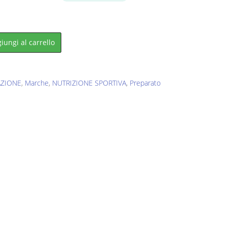
.
iungi al carrello
ZIONE
,
Marche
,
NUTRIZIONE SPORTIVA
,
Preparato