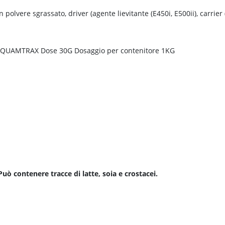
 polvere sgrassato, driver (agente lievitante (E450i, E500ii), carrie
G QUAMTRAX Dose 30G Dosaggio per contenitore 1KG
uò contenere tracce di latte, soia e crostacei.