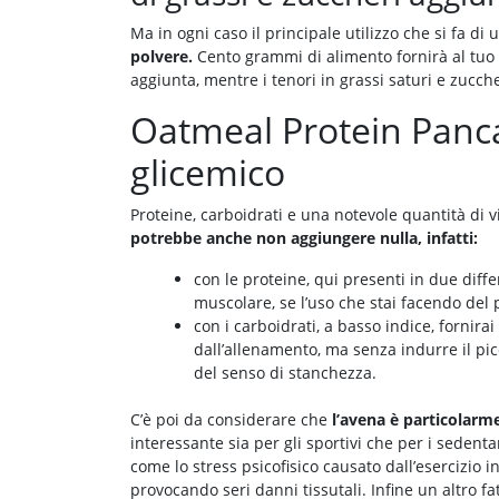
Ma in ogni caso il principale utilizzo che si fa d
polvere.
Cento grammi di alimento fornirà al tuo 
aggiunta, mentre i tenori in grassi saturi e zuc
Oatmeal Protein Panca
glicemico
Proteine, carboidrati e una notevole quantità di 
potrebbe anche non aggiungere nulla, infatti:
con le proteine, qui presenti in due diffe
muscolare, se l’uso che stai facendo del 
con i carboidrati, a basso indice, fornir
dall’allenamento, ma senza indurre il p
del senso di stanchezza.
C’è poi da considerare che
l’avena è particolarme
interessante sia per gli sportivi che per i sedenta
come lo stress psicofisico causato dall’esercizio 
provocando seri danni tissutali. Infine un altro fa