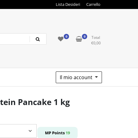
Lista Desideri
Carrello
0
0
Total
€
0,00
Il mio account
ein Pancake 1 kg
o
e
MP Points
19