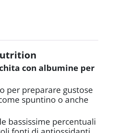
utrition
cchita con albumine per
imo per preparare gustose
, come spuntino o anche
lle bassissime percentuali
li fonti di antiossidanti.