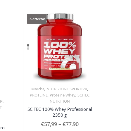
In offerta!
,
,
Marche
NUTRIZIONE SPORTIVA
Quick View
,
,
PROTEINE
Proteine Whey
SCITEC
,
RI
NUTRITION
T
SCITEC 100% Whey Professional
2350 g
€
57,99
–
€
77,90
ero