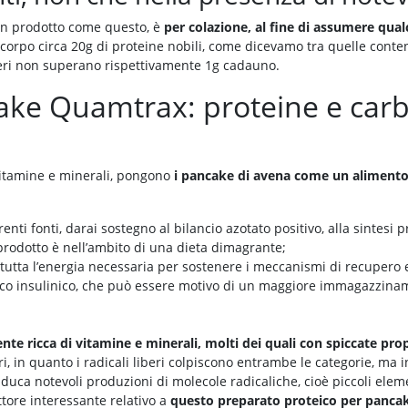
i un prodotto come questo, è
per colazione, al fine di assumere qual
corpo circa 20g di proteine nobili, come dicevamo tra quelle conte
cheri non superano rispettivamente 1g cadauno.
ke Quamtrax: proteine e carbo
vitamine e minerali, pongono
i pancake di avena come un alimento 
renti fonti, darai sostegno al bilancio azotato positivo, alla sintesi 
prodotto è nell’ambito di una dieta dimagrante;
ai tutta l’energia necessaria per sostenere i meccanismi di recupero
icco insulinico, che può essere motivo di un maggiore immagazzin
nte ricca di vitamine e minerali, molti dei quali con spiccate pro
ri, in quanto i radicali liberi colpiscono entrambe le categorie, ma in
induca notevoli produzioni di molecole radicaliche, cioè piccoli elem
ttore interessante relativo a
questo preparato proteico per pancake