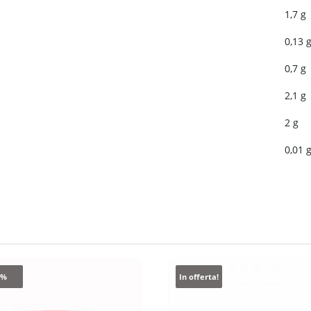
1,7 g
0,13 
0,7 g
2,1 g
2 g
0,01 
4%
In offerta!