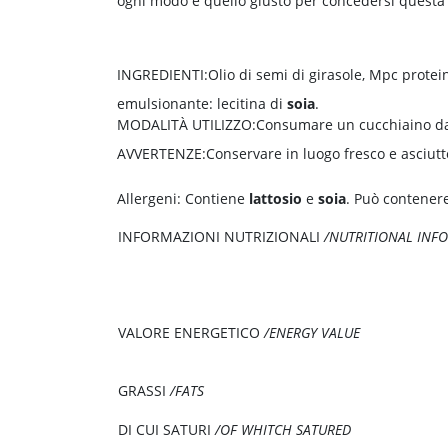
ogni modo è quello giusto per concedersi questa d
INGREDIENTI:
Olio di semi di girasole, Mpc protei
emulsionante: lecitina di
soia
.
MODALITÀ UTILIZZO:
Consumare un cucchiaino da 
AVVERTENZE:
Conservare in luogo fresco e asciutto
Allergeni: Contiene
lattosio
e
soia
. Può contenere
INFORMAZIONI NUTRIZIONALI
/NUTRITIONAL INF
VALORE ENERGETICO
/ENERGY VALUE
GRASSI
/FATS
DI CUI SATURI
/OF WHITCH SATURED