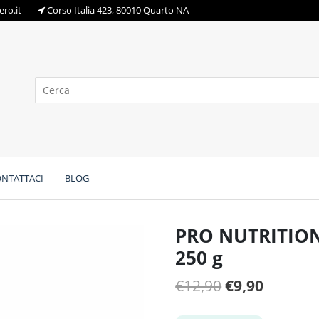
ro.it
Corso Italia 423, 80010 Quarto NA
NTATTACI
BLOG
PRO NUTRITION
250 g
Il
Il
€
12,90
€
9,90
prezzo
prezzo