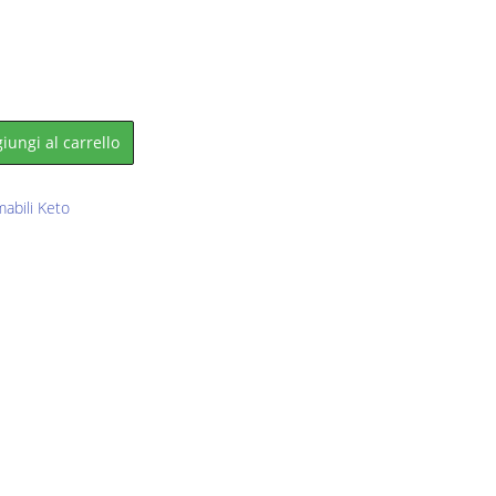
iungi al carrello
abili Keto