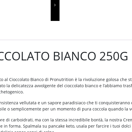
CCOLATO BIANCO 250G
 al Cioccolato Bianco di Pronutrition è la rivoluzione golosa che s
ato la delicatezza avvolgente del cioccolato bianco e l’abbiamo tra
 chetogenico.
sistenza vellutata e un sapore paradisiaco che ti conquisteranno da
ibile o semplicemente per un momento di pura coccola quando la vogl
e di carboidrati, ma con la stessa incredibile bontà, la nostra Cre
in forma. Spalmala su pancake keto, usala per farcire i tuoi dolci 