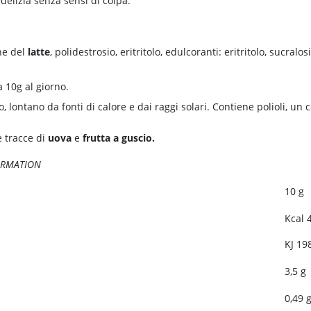
elizia senza sensi di colpa.
ne del
latte
, polidestrosio, eritritolo, edulcoranti: eritritolo, sucral
10g al giorno.
, lontano da fonti di calore e dai raggi solari. Contiene polioli, un
 tracce di
uova
e
frutta a guscio.
ORMATION
10 g
Kcal 
KJ 19
3,5 g
0,49 