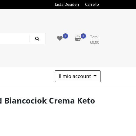
Lista Desideri
Carrello
0
0
Total
€
0,00
Il mio account
 Biancociok Crema Keto