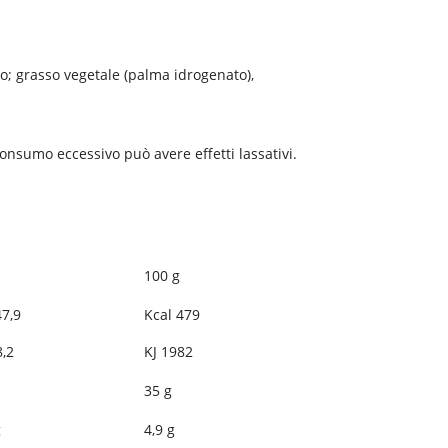
osio; grasso vegetale (palma idrogenato),
 consumo eccessivo può avere effetti lassativi.
100 g
47,9
Kcal 479
8,2
KJ 1982
35 g
g
4,9 g