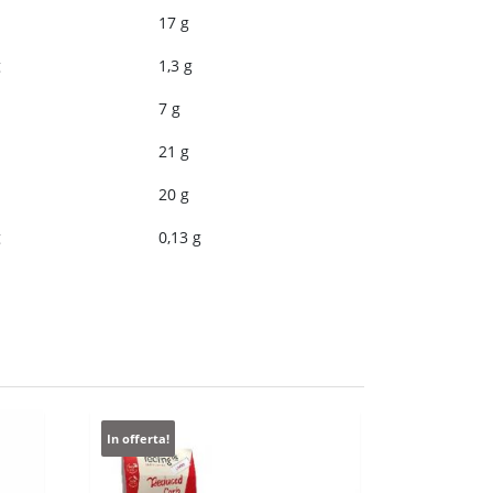
17 g
g
1,3 g
7 g
21 g
20 g
g
0,13 g
In offerta!