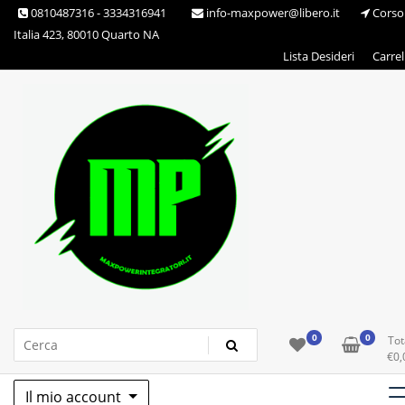
Skip
0810487316 - 3334316941
info-maxpower@libero.it
Corso
to
Italia 423, 80010 Quarto NA
content
Lista Desideri
Carrel
Max Power Integratori
0
0
Tot
€
0,
Il mio account