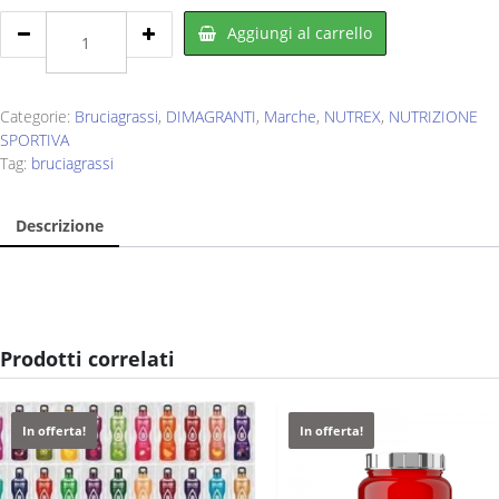
NUTREX
Aggiungi al carrello
Lipo
6
Black
Intense
Categorie:
Bruciagrassi
,
DIMAGRANTI
,
Marche
,
NUTREX
,
NUTRIZIONE
Ultra
SPORTIVA
Concentrato
Tag:
bruciagrassi
USA
Version
Descrizione
60
cps
quantity
Prodotti correlati
In offerta!
In offerta!