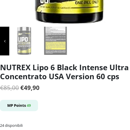
NUTREX Lipo 6 Black Intense Ultra
Concentrato USA Version 60 cps
Il
Il
€
85,00
€
49,90
prezzo
prezzo
originale
attuale
MP Points
49
era:
è:
€85,00.
€49,90.
24 disponibili