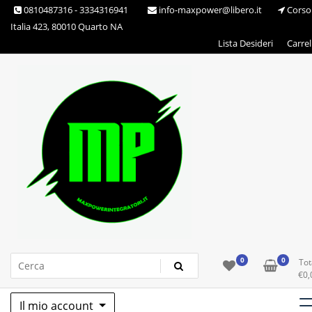
Skip
0810487316 - 3334316941
info-maxpower@libero.it
Corso
to
Italia 423, 80010 Quarto NA
content
Lista Desideri
Carrel
Max Power Integratori
0
0
Tot
€
0,
Il mio account