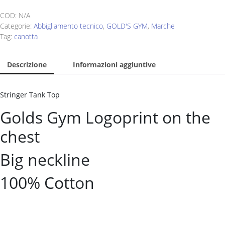
COD:
N/A
Categorie:
Abbigliamento tecnico
,
GOLD'S GYM
,
Marche
Tag:
canotta
Descrizione
Informazioni aggiuntive
Stringer Tank Top
Golds Gym Logoprint on the
chest
Big neckline
100% Cotton