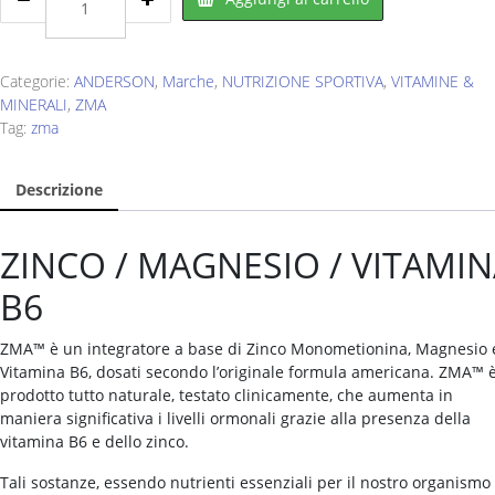
Zma
60
cps
quantity
Categorie:
ANDERSON
,
Marche
,
NUTRIZIONE SPORTIVA
,
VITAMINE &
MINERALI
,
ZMA
Tag:
zma
Descrizione
ZINCO / MAGNESIO / VITAMI
B6
ZMA™ è un integratore a base di Zinco Monometionina, Magnesio 
Vitamina B6, dosati secondo l’originale formula americana. ZMA™ 
prodotto tutto naturale, testato clinicamente, che aumenta in
maniera significativa i livelli ormonali grazie alla presenza della
vitamina B6 e dello zinco.
Tali sostanze, essendo nutrienti essenziali per il nostro organismo