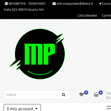
Skip
0810487316 - 3334316941
info-maxpower@libero.it
Corso
to
Italia 423, 80010 Quarto NA
content
Lista Desideri
Carrel
Max Power Integratori
0
0
Tot
€
0,
Il mio account