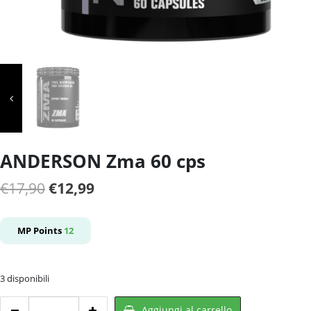
ANDERSON Zma 60 cps
Il
Il
€
17,90
€
12,99
prezzo
prezzo
originale
attuale
MP Points
12
era:
è:
€17,90.
€12,99.
3 disponibili
ANDERSON
Aggiungi al carrello