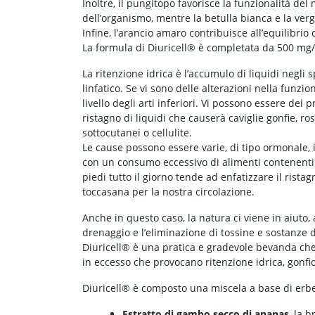
Inoltre, il pungitopo favorisce la funzionalità de
dell’organismo, mentre la betulla bianca e la verg
Infine, l’arancio amaro contribuisce all’equilibrio
La formula di Diuricell® è completata da 500 mg/
La ritenzione idrica è l’accumulo di liquidi negli s
linfatico. Se vi sono delle alterazioni nella funzio
livello degli arti inferiori. Vi possono essere d
ristagno di liquidi che causerà caviglie gonfie, ro
sottocutanei o cellulite.
Le cause possono essere varie, di tipo ormonale, i
con un consumo eccessivo di alimenti contenenti so
piedi tutto il giorno tende ad enfatizzare il ristagn
toccasana per la nostra circolazione.
Anche in questo caso, la natura ci viene in aiuto, a
drenaggio e l’eliminazione di tossine e sostanze di
Diuricell® è una pratica e gradevole bevanda che 
in eccesso che provocano ritenzione idrica, gonfio
Diuricell® è composto una miscela a base di erbe
Estratto di gambo secco di ananas
, la 