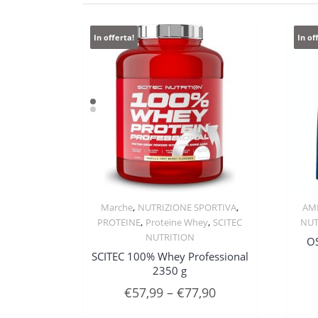
In offerta!
In of
,
,
Marche
NUTRIZIONE SPORTIVA
AM
Quick View
,
,
PROTEINE
Proteine Whey
SCITEC
NUT
NUTRITION
OS
SCITEC 100% Whey Professional
2350 g
€
57,99
–
€
77,90
Questo