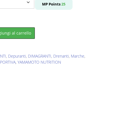
e
MP Points
25
.
iungi al carrello
NTI
,
Depuranti
,
DIMAGRANTI
,
Drenanti
,
Marche
,
SPORTIVA
,
YAMAMOTO NUTRITION