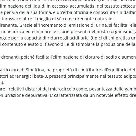
eliminazione dei liquidi in eccesso, accumulatisi nel tessuto sottoc
 per via della sua forma, è un’erba officinale conosciuta sin dall’an
il tarassaco offre il meglio di sé come drenante naturale.
renante. Grazie all’incremento di emissione di urina, si facilita l’e
nzione idrica ed eliminare le scorie presenti nel nostro organismo,
ingue per la capacità di ridurre gli acidi urici (tipici di chi pratica
 contenuto elevato di flavonoidi, e di stimolare la produzione della
 drenanti, poiché facilita l’eliminazione di cloruro di sodio e aumen
particolare di Sinefrina, ha proprietà di contribuire all’equilibrio de
ttori adrenergici beta-3, presenti principalmente nel tessuto adipos
i).
are i relativii disturbi del microcircolo come, pesantezza delle gamb
on un’azione depurativa. E’ caratterizzata da un notevole effetto dre