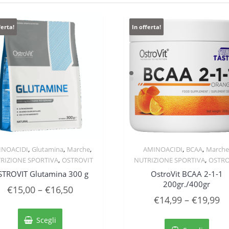
ferta!
In offerta!
,
,
,
,
,
INOACIDI
Glutamina
Marche
AMINOACIDI
BCAA
Marche
Quick View
Quick View
,
,
RIZIONE SPORTIVA
OSTROVIT
NUTRIZIONE SPORTIVA
OSTRO
TROVIT Glutamina 300 g
OstroVit BCAA 2-1-1
200gr./400gr
€
15,00
–
€
16,50
€
14,99
–
€
19,99
Questo
Quest
prodotto
Scegli
prodo
ha