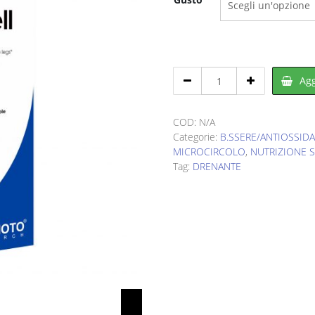
originale
attual
era:
è:
€36,90.
€25,83
YAMAMOTO
Agg
RESEARCH
Diuricell®
1000
COD:
N/A
ml
Categorie:
B.SSERE/ANTIOSSIDA
quantity
MICROCIRCOLO
,
NUTRIZIONE 
Tag:
DRENANTE