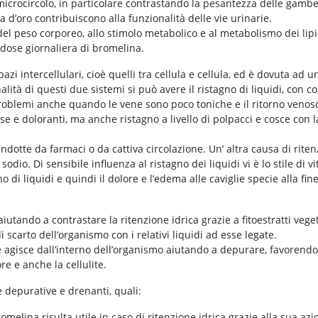
l microcircolo, in particolare contrastando la pesantezza delle gamb
a d’oro contribuiscono alla funzionalità delle vie urinarie.
 del peso corporeo, allo stimolo metabolico e al metabolismo dei lipi
dose giornaliera di bromelina.
pazi intercellulari, cioè quelli tra cellula e cellula, ed è dovuta ad 
nalità di questi due sistemi si può avere il ristagno di liquidi, con 
ei problemi anche quando le vene sono poco toniche e il ritorno ven
sse e doloranti, ma anche ristagno a livello di polpacci e cosce con 
ndotte da farmaci o da cattiva circolazione. Un’ altra causa di rite
dio. Di sensibile influenza al ristagno dei liquidi vi è lo stile di 
o di liquidi e quindi il dolore e l’edema alle caviglie specie alla fine 
iutando a contrastare la ritenzione idrica grazie a fitoestratti veget
 scarto dell’organismo con i relativi liquidi ad esse legate.
agisce dall’interno dell’organismo aiutando a depurare, favorendo la
re e anche la cellulite.
 depurative e drenanti, quali:
bromelina risulta utile in caso di ritenzione idrica grazie alla sua a