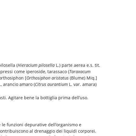
ilosella (
Hieracium pilosella
L.) parte aerea e.s. tit.
 espressi come iperoside, tarassaco (
Taraxacum
orthosiphon [
Orthosiphon aristatus
(Blume) Miq.]
s., arancio amaro (
Citrus aurantium
L. var. amara)
ti. Agitare bene la bottiglia prima dell’uso.
 le funzioni depurative dell’organismo e
 contribuiscono al drenaggio dei liquidi corporei.