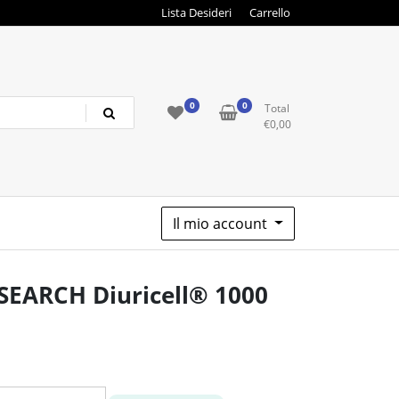
Lista Desideri
Carrello
0
0
Total
€
0,00
Il mio account
ARCH Diuricell® 1000
o