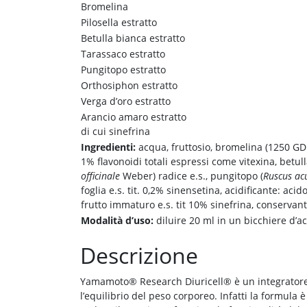
Bromelina
Pilosella estratto
Betulla bianca estratto
Tarassaco estratto
Pungitopo estratto
Orthosiphon estratto
Verga d’oro estratto
Arancio amaro estratto
di cui sinefrina
Ingredienti:
acqua, fruttosio, bromelina (1250 G
1% flavonoidi totali espressi come vitexina, betull
officinale
Weber) radice e.s., pungitopo (
Ruscus ac
foglia e.s. tit. 0,2% sinensetina, acidificante: acido
frutto immaturo e.s. tit 10% sinefrina, conservant
Modalità d’uso:
diluire 20 ml in un bicchiere d’a
Descrizione
Yamamoto® Research Diuricell® è un integratore al
l’equilibrio del peso corporeo. Infatti la formula 