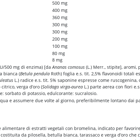
500 mg
400 mg
360 mg
300 mg
300 mg
200 mg
100 mg
80 mg
8 mg
DU/500 mg di enzima) [da
Ananas comosus
(L.) Merr., stipite], aromi, p
a bianca (
Betula pendula
Roth) foglia e.s. tit. 2,5% flavonoidi totali
uleatus
L.) radice e.s. tit. 5% saponine espresse come ruscogenina, 
 citrico, verga d’oro (
Solidago virga-aurea
L.) parte aerea con fiori e.
e: sorbato di potassio, edulcorante: sucralosio.
cqua e assumere due volte al giorno, preferibilmente lontano dai pas
imentare di estratti vegetali con bromelina, indicato per favorire
è costituita da pilosella, betulla bianca, tarassaco e verga d’oro che