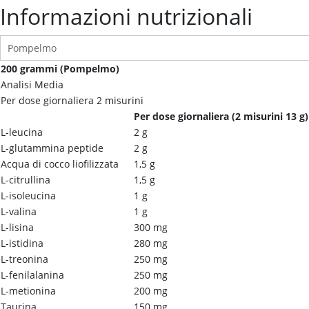
Informazioni nutrizionali
200 grammi (Pompelmo)
Analisi Media
Per dose giornaliera 2 misurini
Per dose giornaliera (
2 misurini 13 g)
L-leucina
2 g
L-glutammina peptide
2 g
Acqua di cocco liofilizzata
1,5 g
L-citrullina
1,5 g
L-isoleucina
1 g
L-valina
1 g
L-lisina
300 mg
L-istidina
280 mg
L-treonina
250 mg
L-fenilalanina
250 mg
L-metionina
200 mg
Taurina
150 mg