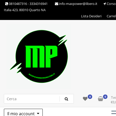
Skip
0810487316 - 3334316941
info-maxpower@libero.it
Corso
to
Italia 423, 80010 Quarto NA
content
Lista Desideri
Carrel
Max Power Integratori
0
0
Tot
€
0,
Il mio account