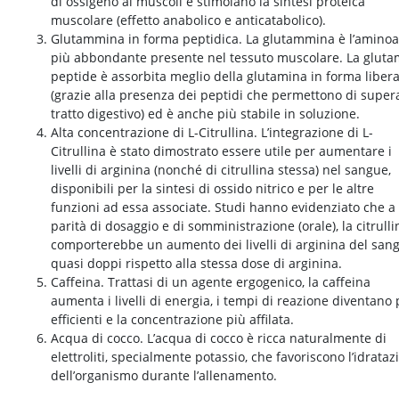
di ossigeno ai muscoli e stimolano la sintesi proteica
muscolare (effetto anabolico e anticatabolico).
Glutammina in forma peptidica. La glutammina è l’aminoa
più abbondante presente nel tessuto muscolare. La gluta
peptide è assorbita meglio della glutamina in forma liber
(grazie alla presenza dei peptidi che permettono di supera
tratto digestivo) ed è anche più stabile in soluzione.
Alta concentrazione di L-Citrullina. L’integrazione di L-
Citrullina è stato dimostrato essere utile per aumentare i
livelli di arginina (nonché di citrullina stessa) nel sangue,
disponibili per la sintesi di ossido nitrico e per le altre
funzioni ad essa associate. Studi hanno evidenziato che a
parità di dosaggio e di somministrazione (orale), la citrulli
comporterebbe un aumento dei livelli di arginina del san
quasi doppi rispetto alla stessa dose di arginina.
Caffeina. Trattasi di un agente ergogenico, la caffeina
aumenta i livelli di energia, i tempi di reazione diventano 
efficienti e la concentrazione più affilata.
Acqua di cocco. L’acqua di cocco è ricca naturalmente di
elettroliti, specialmente potassio, che favoriscono l’idrataz
dell’organismo durante l’allenamento.