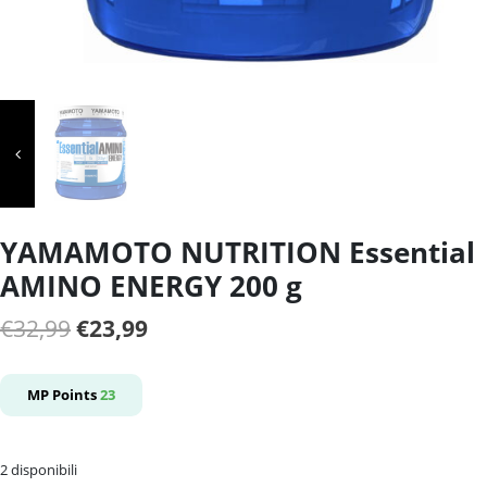
YAMAMOTO NUTRITION Essential
AMINO ENERGY 200 g
Il
Il
€
32,99
€
23,99
prezzo
prezzo
originale
attuale
MP Points
23
era:
è:
€32,99.
€23,99.
2 disponibili