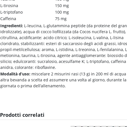
L-tirosina
150 mg
L-triptofano
100 mg
Caffeina
75 mg
Ingredienti:
L-leucina, L-glutammina peptide (da proteine del gra
idrolizzate), acqua di cocco liofilizzata (da Cocos nucifera L. frutto), 
citrullina, acidificante: acido citrico; L-isoleucina, L-valina, L-lisina
cloridrato, stabilizzanti: esteri di saccarosio degli acidi grassi, idros
propil-metilcellulosa; aroma, L-istidina, L-treonina, L-fenilalanina, L
metionina, taurina, L-tirosina, agente antiagglomerante: biossido d
silicio; edulcoranti: sucralosio, acesulfame K; L-triptofano, caffeina
anidra, colorante: riboflavine.
Modalità d’uso:
miscelare 2 misurini rasi (13 g) in 200 ml di acqua
altra bevanda a scelta ed assumere una volta al giorno, durante la
giornata o prima dell’allenamento.
Prodotti correlati