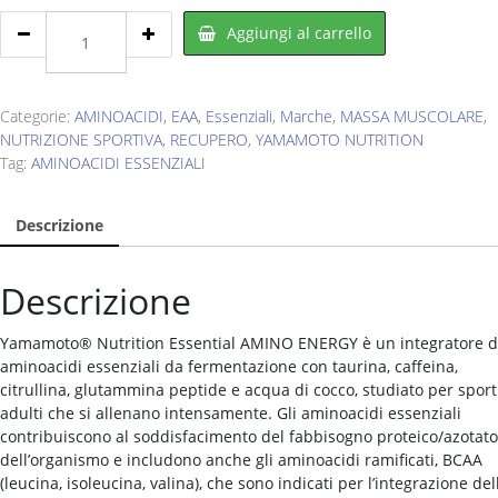
YAMAMOTO
Aggiungi al carrello
NUTRITION
Essential
AMINO
ENERGY
Categorie:
AMINOACIDI
,
EAA
,
Essenziali
,
Marche
,
MASSA MUSCOLARE
,
200
NUTRIZIONE SPORTIVA
,
RECUPERO
,
YAMAMOTO NUTRITION
g
Tag:
AMINOACIDI ESSENZIALI
quantity
Descrizione
Descrizione
Yamamoto® Nutrition Essential AMINO ENERGY è un integratore d
aminoacidi essenziali da fermentazione con taurina, caffeina,
citrullina, glutammina peptide e acqua di cocco, studiato per sport
adulti che si allenano intensamente. Gli aminoacidi essenziali
contribuiscono al soddisfacimento del fabbisogno proteico/azotato
dell’organismo e includono anche gli aminoacidi ramificati, BCAA
(leucina, isoleucina, valina), che sono indicati per l’integrazione del