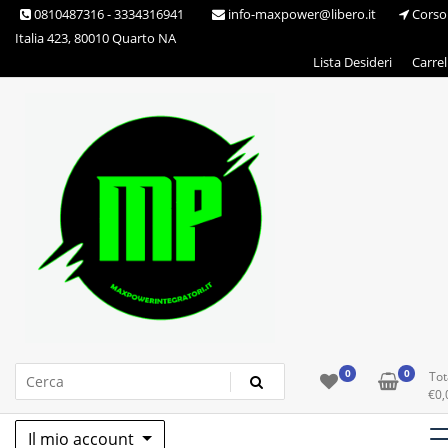
Skip
0810487316 - 3334316941
info-maxpower@libero.it
Corso
to
Italia 423, 80010 Quarto NA
content
Lista Desideri
Carrel
Max Power Integratori
0
0
Tot
€
0,
Il mio account