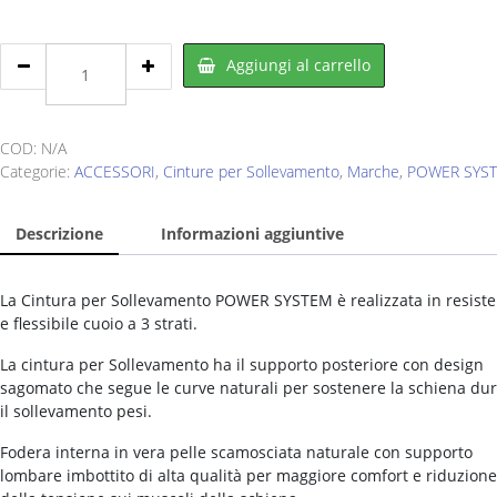
POWER
Aggiungi al carrello
SYSTEM
Lifting
belt
quantity
COD:
N/A
Categorie:
ACCESSORI
,
Cinture per Sollevamento
,
Marche
,
POWER SYS
Descrizione
Informazioni aggiuntive
La Cintura per Sollevamento POWER SYSTEM è realizzata in resiste
e flessibile cuoio a 3 strati.
La cintura per Sollevamento ha il supporto posteriore con design
sagomato che segue le curve naturali per sostenere la schiena du
il sollevamento pesi.
Fodera interna in vera pelle scamosciata naturale con supporto
lombare imbottito di alta qualità per maggiore comfort e riduzione