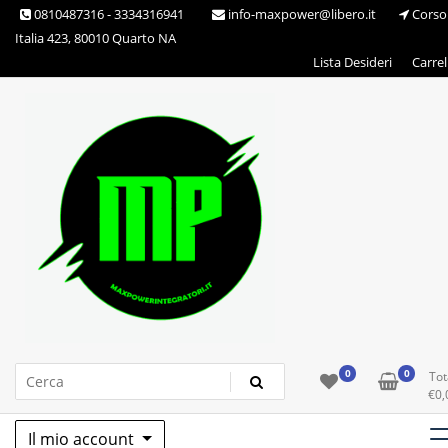
Skip
0810487316 - 3334316941
info-maxpower@libero.it
Corso
to
Italia 423, 80010 Quarto NA
content
Lista Desideri
Carrel
Max Power Integratori
0
0
Tot
€
0,
Il mio account