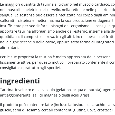
Le maggiori quantità di taurina si trovano nel muscolo cardiaco, c
nei muscoli scheletrici, nel cervello, nella retina e nelle piastrine d
sangue. La sostanza può essere sintetizzata nel corpo dagli amino
solforati – cisteina e metionina, ma la sua produzione endogena è
insufficiente per soddisfare i bisogni dell’organismo. Si consiglia q
apportare taurina all’organismo anche dall’esterno, insieme alla di
quotidiana: il composto si trova, tra gli altri, in: nel pesce, nei frutt
nelle alghe secche o nella carne, oppure sotto forma di integratori
alimentari.
Per le sue proprietà la taurina è molto apprezzata dalle persone
fisicamente attive, per questo motivo il preparato contenente il c
consigliato soprattutto agli sportivi.
ingredienti
Taurina, involucro della capsula (gelatina, acqua depurata), agente
antiagglomerante: sali di magnesio degli acidi grassi.
Il prodotto può contenere latte (incluso lattosio), soia, arachidi, altr
guscio, semi di sesamo, cereali contenenti glutine, uova, crostacei,