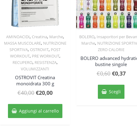
,
,
,
,
AMINOACIDI
Creatina
Marche
BOLERO
Insaporitori per Beva
Quick View
Quick View
,
,
MASSA MUSCOLARE
NUTRIZIONE
Marche
NUTRIZIONE SPORTI
,
,
SPORTIVA
OSTROVIT
POST
ZERO CALORIE
,
,
WORKOUT
PRE WORKOUT
BOLERO advanced hydrati
,
,
RECUPERO
RESISTENZA
bustine singole
VOLUMIZZANTI
Il
Il
€
0,60
€
0,37
OSTROVIT Creatina
prezzo
prez
monoidrata 300 g
Quest
originale
attu
prodo
Il
Il
Scegli
€
40,00
€
20,00
ha
era:
è:
prezzo
prezzo
più
€0,60.
€0,3
originale
attuale
varian
Aggiungi al carrello
Le
era:
è:
opzion
€40,00.
€20,00.
posso
esser