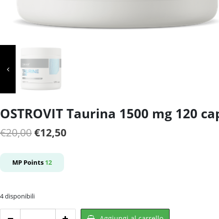
OSTROVIT Taurina 1500 mg 120 ca
Il
Il
€
20,00
€
12,50
prezzo
prezzo
originale
attuale
MP Points
12
era:
è:
€20,00.
€12,50.
4 disponibili
OSTROVIT
Aggiungi al carrello