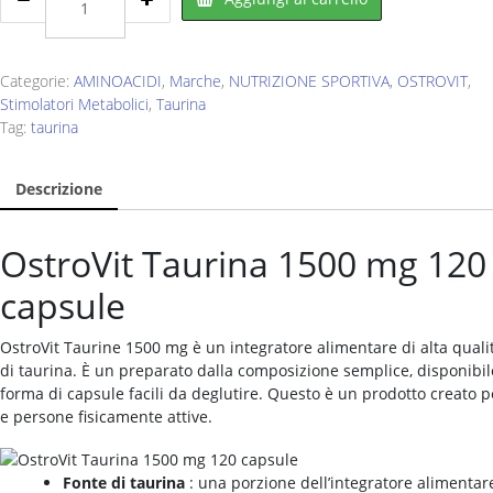
Taurina
1500
mg
120
Categorie:
AMINOACIDI
,
Marche
,
NUTRIZIONE SPORTIVA
,
OSTROVIT
,
caps
Stimolatori Metabolici
,
Taurina
quantity
Tag:
taurina
Descrizione
OstroVit Taurina 1500 mg 120
capsule
OstroVit Taurine 1500 mg è un integratore alimentare di alta quali
di taurina. È un preparato dalla composizione semplice, disponibil
forma di capsule facili da deglutire. Questo è un prodotto creato pe
e persone fisicamente attive.
Fonte di taurina
: una porzione dell’integratore alimentar