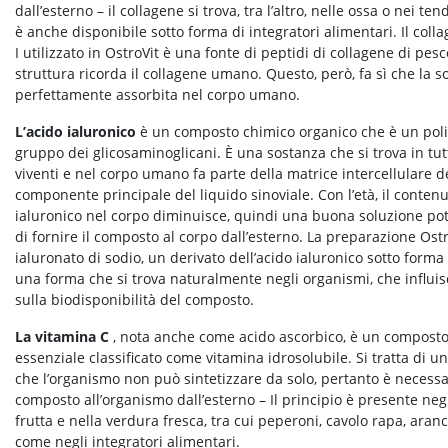
dall’esterno – il collagene si trova, tra l’altro, nelle ossa o nei ten
è anche disponibile sotto forma di integratori alimentari. Il coll
I utilizzato in OstroVit è una fonte di peptidi di collagene di pesce
struttura ricorda il collagene umano. Questo, però, fa sì che la 
perfettamente assorbita nel corpo umano.
L’acido ialuronico
è un composto chimico organico che è un poli
gruppo dei glicosaminoglicani. È una sostanza che si trova in tut
viventi e nel corpo umano fa parte della matrice intercellulare d
componente principale del liquido sinoviale. Con l’età, il contenu
ialuronico nel corpo diminuisce, quindi una buona soluzione po
di fornire il composto al corpo dall’esterno. La preparazione Ostr
ialuronato di sodio, un derivato dell’acido ialuronico sotto forma 
una forma che si trova naturalmente negli organismi, che influi
sulla biodisponibilità del composto.
La vitamina C
, nota anche come acido ascorbico, è un composto
essenziale classificato come vitamina idrosolubile. Si tratta di 
che l’organismo non può sintetizzare da solo, pertanto è necessar
composto all’organismo dall’esterno – Il principio è presente negl
frutta e nella verdura fresca, tra cui peperoni, cavolo rapa, aranc
come negli integratori alimentari.