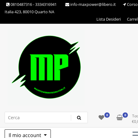
Skip
0810487316 - 3334316941
info-maxpower@libero.it
Corso
to
Italia 423, 80010 Quarto NA
content
Lista Desideri
Carrel
Max Power Integratori
0
0
Tot
€
0,
Il mio account