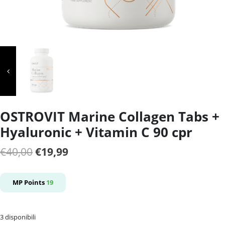
OSTROVIT Marine Collagen Tabs +
Hyaluronic + Vitamin C 90 cpr
Il
Il
€
40,00
€
19,99
prezzo
prezzo
originale
attuale
MP Points
19
era:
è:
€40,00.
€19,99.
3 disponibili