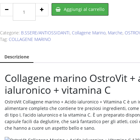
OSTROVIT
Aggiungi al carrello
Marine
Collagen
Tabs
+
Categorie:
B.SSERE/ANTIOSSIDANTI
,
Collagene Marino
,
Marche
,
OSTROV
Hyaluronic
Tag:
COLLAGENE MARINO
+
Vitamin
Descrizione
C
90
cpr
Collagene marino OstroVit + 
quantity
ialuronico + vitamina C
OstroVit Collagene marino + Acido ialuronico + Vitamina C è un 
alimentare completo che contiene tre preziosi ingredienti, come
di tipo I, l’acido ialuronico e la vitamina C. È un preparato dispon
capsule facili da deglutire, che sarà fantastico per gli atleti, co
che hanno a cuore un aspetto bello e sano.