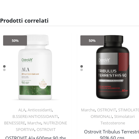
Prodotti correlati
50%
50%
,
,
,
,
ALA
Antiossidanti
Marche
OSTROVIT
STIMOLAT
Quick View
Quick View
,
,
B.SSERE/ANTIOSSIDANTI
ORMONALI
Stimolatori
,
,
BENESSERE
Marche
NUTRIZIONE
Testosterone
,
SPORTIVA
OSTROVIT
Ostrovit Tribulus Terrestr
90% 60 cps.
OSTROVIT Ala 600mg 90 tbs