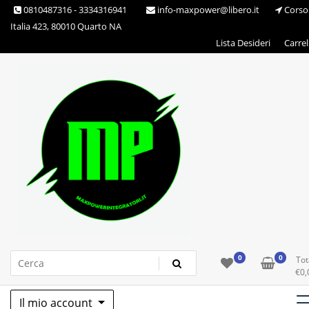
Skip
0810487316 - 3334316941
info-maxpower@libero.it
Corso
to
Italia 423, 80010 Quarto NA
content
Lista Desideri
Carrel
Max Power Integratori
0
0
Tot
€
0,
Il mio account