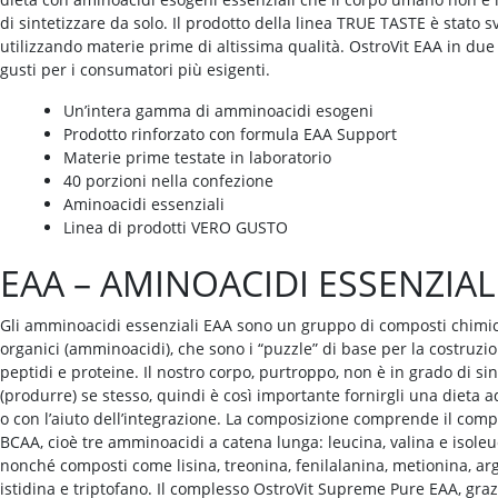
di sintetizzare da solo. Il prodotto della linea TRUE TASTE è stato s
utilizzando materie prime di altissima qualità. OstroVit EAA in due 
gusti per i consumatori più esigenti.
Un’intera gamma di amminoacidi esogeni
Prodotto rinforzato con formula EAA Support
Materie prime testate in laboratorio
40 porzioni nella confezione
Aminoacidi essenziali
Linea di prodotti VERO GUSTO
EAA – AMINOACIDI ESSENZIAL
Gli amminoacidi essenziali EAA sono un gruppo di composti chimic
organici (amminoacidi), che sono i “puzzle” di base per la costruzi
peptidi e proteine. Il nostro corpo, purtroppo, non è in grado di sin
(produrre) se stesso, quindi è così importante fornirgli una dieta 
o con l’aiuto dell’integrazione. La composizione comprende il com
BCAA, cioè tre amminoacidi a catena lunga: leucina, valina e isoleu
nonché composti come lisina, treonina, fenilalanina, metionina, arg
istidina e triptofano. Il complesso OstroVit Supreme Pure EAA, graz