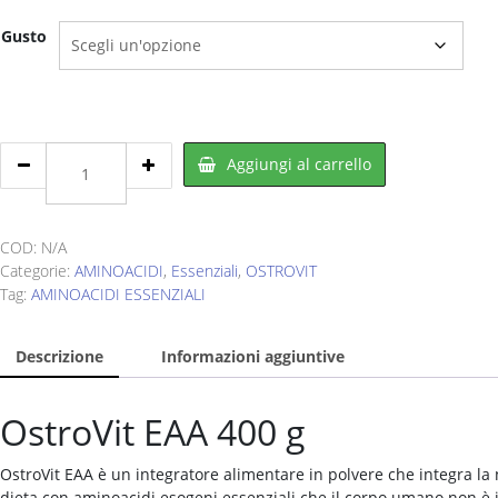
Gusto
OSTROVIT
Aggiungi al carrello
Eaa
400
g
quantity
COD:
N/A
Categorie:
AMINOACIDI
,
Essenziali
,
OSTROVIT
Tag:
AMINOACIDI ESSENZIALI
Descrizione
Informazioni aggiuntive
OstroVit EAA 400 g
OstroVit EAA è un integratore alimentare in polvere che integra la 
dieta con aminoacidi esogeni essenziali che il corpo umano non è 