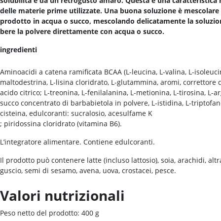
solubilità e da un retrogusto amaro. Questa è una caratteristica 
delle materie prime utilizzate. Una buona soluzione è mescolare 
prodotto in acqua o succo, mescolando delicatamente la soluzio
bere la polvere direttamente con acqua o succo.
ingredienti
Aminoacidi a catena ramificata BCAA (L-leucina, L-valina, L-isoleuci
maltodestrina, L-lisina cloridrato, L-glutammina, aromi, correttore d
acido citrico; L-treonina, L-fenilalanina, L-metionina, L-tirosina, L-a
succo concentrato di barbabietola in polvere, L-istidina, L-triptofan
cisteina, edulcoranti: sucralosio, acesulfame K
; piridossina cloridrato (vitamina B6).
L’integratore alimentare. Contiene edulcoranti.
Il prodotto può contenere latte (incluso lattosio), soia, arachidi, altr
guscio, semi di sesamo, avena, uova, crostacei, pesce.
Valori nutrizionali
Peso netto del prodotto: 400 g