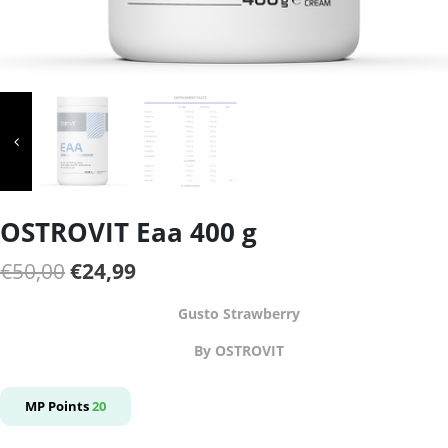
OSTROVIT Eaa 400 g
Il
Il
€
50,00
€
24,99
prezzo
prezzo
Gusto Strawberry
originale
attuale
By OSTROVIT
era:
è:
€50,00.
€24,99.
MP Points
20