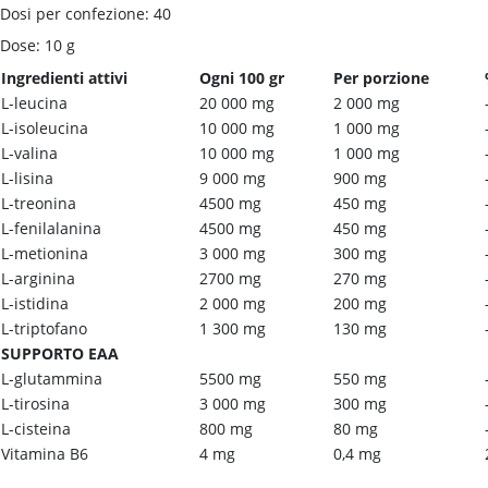
Dosi per confezione: 40
Dose: 10 g
Ingredienti attivi
Ogni 100 gr
Per porzione
L-leucina
20 000 mg
2 000 mg
L-isoleucina
10 000 mg
1 000 mg
L-valina
10 000 mg
1 000 mg
L-lisina
9 000 mg
900 mg
L-treonina
4500 mg
450 mg
L-fenilalanina
4500 mg
450 mg
L-metionina
3 000 mg
300 mg
L-arginina
2700 mg
270 mg
L-istidina
2 000 mg
200 mg
L-triptofano
1 300 mg
130 mg
SUPPORTO EAA
L-glutammina
5500 mg
550 mg
L-tirosina
3 000 mg
300 mg
L-cisteina
800 mg
80 mg
Vitamina B6
4 mg
0,4 mg