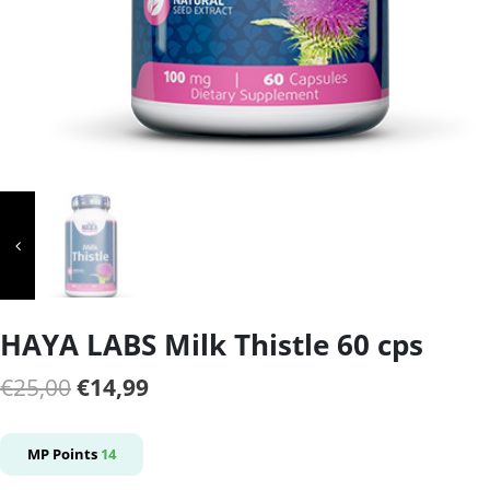
HAYA LABS Milk Thistle 60 cps
Il
Il
€
25,00
€
14,99
prezzo
prezzo
originale
attuale
MP Points
14
era:
è: