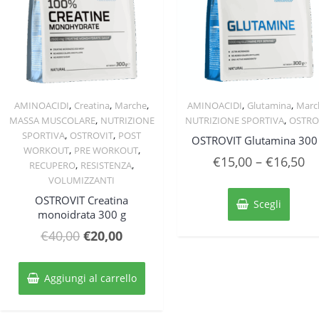
pagin
del
prodo
,
,
,
,
,
AMINOACIDI
Creatina
Marche
AMINOACIDI
Glutamina
Marc
Quick View
Quick View
,
,
MASSA MUSCOLARE
NUTRIZIONE
NUTRIZIONE SPORTIVA
OSTRO
,
,
SPORTIVA
OSTROVIT
POST
OSTROVIT Glutamina 300
,
,
WORKOUT
PRE WORKOUT
€
15,00
–
€
16,50
,
,
RECUPERO
RESISTENZA
VOLUMIZZANTI
Quest
OSTROVIT Creatina
prodo
Scegli
monoidrata 300 g
ha
più
Il
Il
€
40,00
€
20,00
varian
prezzo
prezzo
Le
originale
attuale
opzion
Aggiungi al carrello
posso
era:
è:
esser
€40,00.
€20,00.