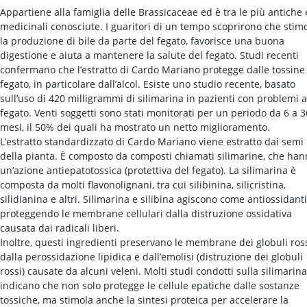
Appartiene alla famiglia delle Brassicaceae ed è tra le più antiche
medicinali conosciute. I guaritori di un tempo scoprirono che stim
la produzione di bile da parte del fegato, favorisce una buona
digestione e aiuta a mantenere la salute del fegato. Studi recenti
confermano che l’estratto di Cardo Mariano protegge dalle tossine
fegato, in particolare dall’alcol. Esiste uno studio recente, basato
sull’uso di 420 milligrammi di silimarina in pazienti con problemi a
fegato. Venti soggetti sono stati monitorati per un periodo da 6 a 3
mesi, il 50% dei quali ha mostrato un netto miglioramento.
L’estratto standardizzato di Cardo Mariano viene estratto dai semi
della pianta. È composto da composti chiamati silimarine, che ha
un’azione antiepatotossica (protettiva del fegato). La silimarina è
composta da molti flavonolignani, tra cui silibinina, silicristina,
silidianina e altri. Silimarina e silibina agiscono come antiossidanti
proteggendo le membrane cellulari dalla distruzione ossidativa
causata dai radicali liberi.
Inoltre, questi ingredienti preservano le membrane dei globuli ros
dalla perossidazione lipidica e dall’emolisi (distruzione dei globuli
rossi) causate da alcuni veleni. Molti studi condotti sulla silimarina
indicano che non solo protegge le cellule epatiche dalle sostanze
tossiche, ma stimola anche la sintesi proteica per accelerare la