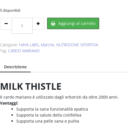
€25,00.
€14,99.
5 disponibili
HAYA
Aggiungi al carrello
LABS
Milk
Thistle
60
Categorie:
HAYA LABS
,
Marche
,
NUTRIZIONE SPORTIVA
cps
Tag:
CARDO MARIANO
quantity
Descrizione
MILK THISTLE
Il cardo mariano è utilizzato dagli erboristi da oltre 2000 anni.
Vantaggi:
Supporta la sana funzionalità epatica
Supporta la salute della cistifellea
Supporta una pelle sana e pulita