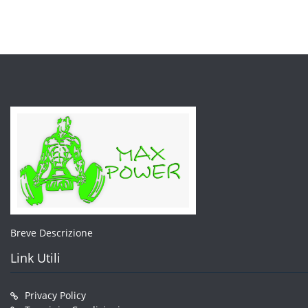
scelte
nella
pagin
del
prodo
Breve Descrizione
Link Utili
Privacy Policy