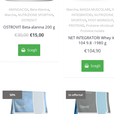
,
,
,
,
AMINOACIDI
Beta-Alanina
Marche
MASSA MUSCOLARE
Quick View
Quick View
,
,
,
Marche
NUTRIZIONE SPORTIVA
INTEGRATORI
NUTRIZIONE
,
,
OSTROVIT
SPORTIVA
POST WORKOUT
,
PROTEINE
Proteine Idrolizzat
OSTROVIT Beta-alanina 200 g
Proteine Isolate
Il
Il
€
30,00
€
15,00
NET INTEGRATORI Whey 
prezzo
prezzo
104 9.8 -1980 g
Questo
originale
attuale
prodotto
Scegli
€
104,90
ha
era:
è:
Quest
più
€30,00.
€15,00.
prodo
varianti.
Scegli
ha
Le
più
opzioni
varian
possono
Le
essere
opzion
scelte
50%
In offerta!
posso
nella
esser
pagina
scelte
del
nella
prodotto