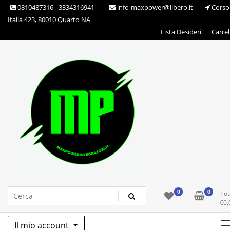
Skip
0810487316 - 3334316941
info-maxpower@libero.it
Corso
to
Italia 423, 80010 Quarto NA
content
Lista Desideri
Carrel
Max Power Integratori
0
0
Tot
€
0,
Il mio account