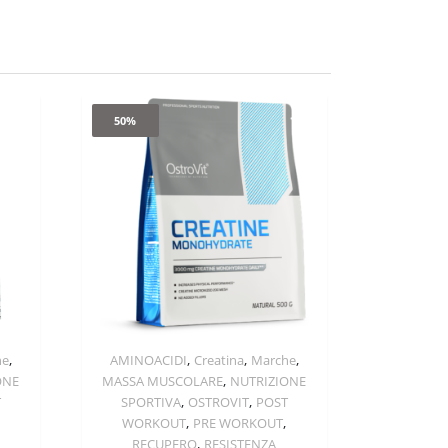
50%
,
,
,
,
he
AMINOACIDI
Creatina
Marche
Quick View
,
ONE
MASSA MUSCOLARE
NUTRIZIONE
,
,
T
SPORTIVA
OSTROVIT
POST
,
,
WORKOUT
PRE WORKOUT
,
RECUPERO
RESISTENZA