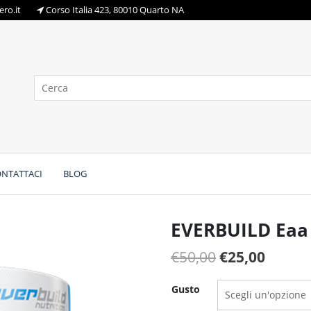
ro.it
Corso Italia 423, 80010 Quarto NA
NTATTACI
BLOG
EVERBUILD Eaa
Il
Il
€
50,00
€
25,00
prezzo
prezz
Gusto
originale
attual