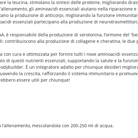
lare la leucina, stimolano la sintesi delle proteine, migliorando dra
’allenamento, gli aminoacidi essenziali aiutano nella riparazione 
ano la produzione di anticorpi, migliorando la funzione immunitar
acidi essenziali partecipano alla produzione di neurotrasmettitori
AA, è responsabile della produzione di serotonina, l’ormone del “be
i: contribuiscono alla produzione di collagene e cheratina, le due pro
a con cura e ottimizzata per fornire tutti i nove aminoacidi essenzial
 di questi nutrienti essenziali, supportando la salute e la funzional
bodybuilder. È un integratore adatto per chiunque desideri migliora
ovendo la crescita, rafforzando il sistema immunitario e promuoven
rebbero essere utili per chiunque!
l’allenamento, mescolandola con 200-250 ml di acqua.