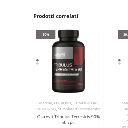
Prodotti correlati
50%
39
,
,
Marche
OSTROVIT
STIMOLATORI
AM
Quick View
,
ORMONALI
Stimolatori Testosterone
DI
Ostrovit Tribulus Terrestris 90%
60 cps.
WO