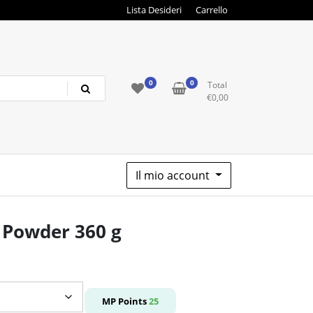
Lista Desideri
Carrello
0
0
Total
€
0,00
Il mio account
 Powder 360 g
o
e
MP Points
25