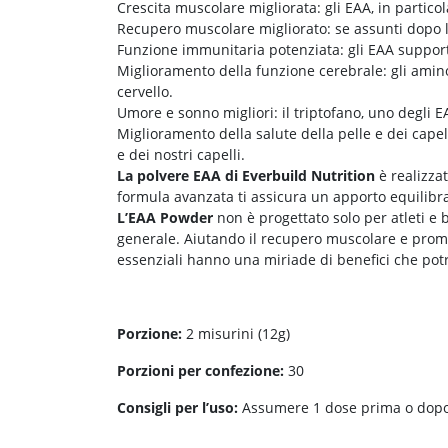
Crescita muscolare migliorata: gli EAA, in partico
Recupero muscolare migliorato: se assunti dopo l
Funzione immunitaria potenziata: gli EAA support
Miglioramento della funzione cerebrale: gli amino
cervello.
Umore e sonno migliori: il triptofano, uno degli E
Miglioramento della salute della pelle e dei capell
e dei nostri capelli.
La polvere EAA di Everbuild Nutrition
è realizzat
formula avanzata ti assicura un apporto equilibrato
L’EAA Powder
non è progettato solo per atleti e 
generale. Aiutando il recupero muscolare e promu
essenziali hanno una miriade di benefici che pot
Porzione:
2 misurini (12g)
Porzioni per confezione:
30
Consigli per l’uso:
Assumere 1 dose prima o dopo 