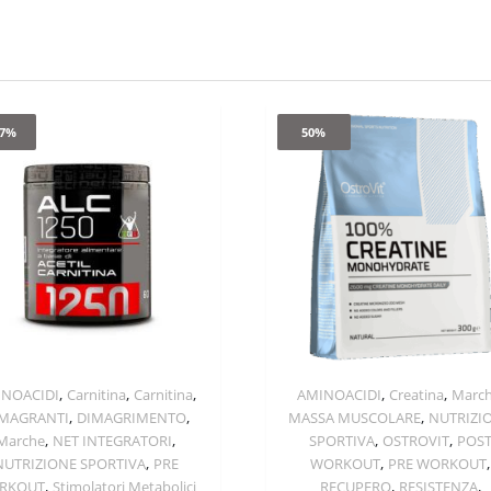
.7%
50%
,
,
,
,
,
INOACIDI
Carnitina
Carnitina
AMINOACIDI
Creatina
Marc
Quick View
Quick View
,
,
,
MAGRANTI
DIMAGRIMENTO
MASSA MUSCOLARE
NUTRIZI
,
,
,
,
Marche
NET INTEGRATORI
SPORTIVA
OSTROVIT
POS
,
,
,
NUTRIZIONE SPORTIVA
PRE
WORKOUT
PRE WORKOUT
,
,
,
RKOUT
Stimolatori Metabolici
RECUPERO
RESISTENZA