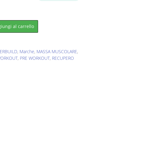
.
iungi al carrello
ERBUILD
,
Marche
,
MASSA MUSCOLARE
,
WORKOUT
,
PRE WORKOUT
,
RECUPERO