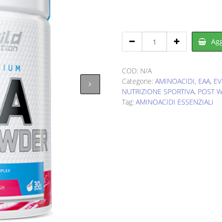
era:
è:
€50,00.
€25,00
EVERBUILD
Agg
Eaa
Powder
360
COD:
N/A
g
Categorie:
AMINOACIDI
,
EAA
,
EV
quantity
NUTRIZIONE SPORTIVA
,
POST 
Tag:
AMINOACIDI ESSENZIALI