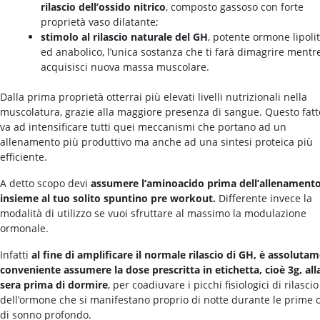
rilascio dell’ossido nitrico
, composto gassoso con forte
proprietà vaso dilatante;
stimolo al rilascio naturale del GH
, potente ormone lipolit
ed anabolico, l’unica sostanza che ti farà dimagrire mentr
acquisisci nuova massa muscolare.
Dalla prima proprietà otterrai più elevati livelli nutrizionali nella
muscolatura, grazie alla maggiore presenza di sangue. Questo fatt
va ad intensificare tutti quei meccanismi che portano ad un
allenamento più produttivo ma anche ad una sintesi proteica più
efficiente.
A detto scopo devi
assumere l’aminoacido prima dell’allenament
insieme al tuo solito spuntino pre workout.
Differente invece la
modalità di utilizzo se vuoi sfruttare al massimo la modulazione
ormonale.
Infatti
al fine di amplificare il normale rilascio di GH, è assoluta
conveniente assumere la dose prescritta in etichetta, cioè 3g, all
sera prima di dormire
, per coadiuvare i picchi fisiologici di rilascio
dell’ormone che si manifestano proprio di notte durante le prime 
di sonno profondo.