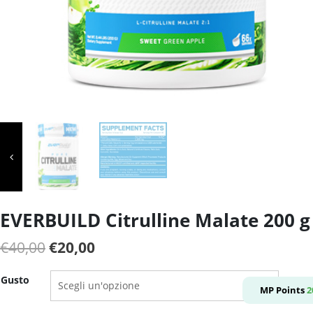
EVERBUILD Citrulline Malate 200 g
Il
Il
€
40,00
€
20,00
prezzo
prezzo
Gusto
originale
attuale
MP Points
2
era:
è: