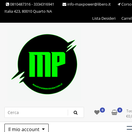
Skip
0810487316 - 3334316941
info-maxpower@libero.it
Corso
to
Italia 423, 80010 Quarto NA
content
Lista Desideri
Carrel
Max Power Integratori
0
0
Tot
€
0,
Il mio account