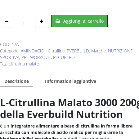
€40,00.
€20,00.
EVERBUILD
Aggiungi al carrello
Citrulline
Malate
200
g
COD:
N/A
quantity
Categorie:
AMINOACIDI
,
Citrullina
,
EVERBUILD
,
Marche
,
NUTRIZIONE
SPORTIVA
,
PRE WORKOUT
,
RECUPERO
Tag:
citrullina malate
Descrizione
Informazioni aggiuntive
L-Citrullina Malato 3000 200
della Everbuild Nutrition
è un
integratore alimentare a base di citrullina in forma libera
arricchita con molecole di acido malico per migliorarne la
biodisponibilità metabolica
e quindi l’assorbimento.