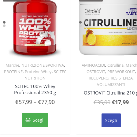
,
,
,
,
Marche
NUTRIZIONE SPORTIVA
AMINOACIDI
Citrullina
Marc
Quick View
Quick View
,
,
,
,
PROTEINE
Proteine Whey
SCITEC
OSTROVIT
PRE WORKOUT
,
,
NUTRITION
RECUPERO
RESISTENZA
VOLUMIZZANTI
SCITEC 100% Whey
Professional 2350 g
OSTROVIT Citrullina 210 
€
57,99
–
€
77,90
Il
Il
€
35,00
€
17,99
prezzo
pre
Questo
Questo
originale
att
prodotto
prodott
Scegli
Scegli
ha
ha
era:
è:
più
più
€35,00.
€17