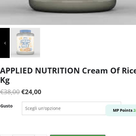
APPLIED NUTRITION Cream Of Rice
Kg
Il
Il
€
38,00
€
24,00
prezzo
prezzo
Gusto
originale
attuale
MP Points
2
era:
è:
€38,00.
€24,00.