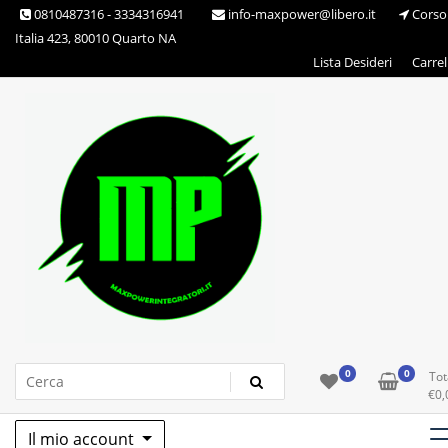
Skip
0810487316 - 3334316941
info-maxpower@libero.it
Corso
to
Italia 423, 80010 Quarto NA
content
Lista Desideri
Carrel
Max Power Integratori
0
0
Tot
€
0,
Il mio account