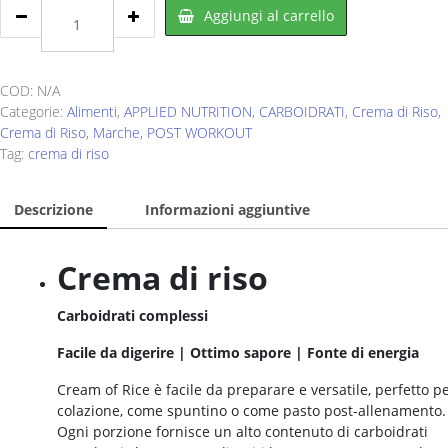
APPLIED
Aggiungi al carrello
NUTRITION
Cream
Of
Rice
COD:
N/A
2
Categorie:
Alimenti
,
APPLIED NUTRITION
,
CARBOIDRATI
,
Crema di Riso
,
Kg
Crema di Riso
,
Marche
,
POST WORKOUT
quantity
Tag:
crema di riso
Descrizione
Informazioni aggiuntive
Crema di riso
Carboidrati complessi
Facile da digerire | Ottimo sapore | Fonte di energia
Cream of Rice è facile da preparare e versatile, perfetto pe
colazione, come spuntino o come pasto post-allenamento.
Ogni porzione fornisce un alto contenuto di carboidrati