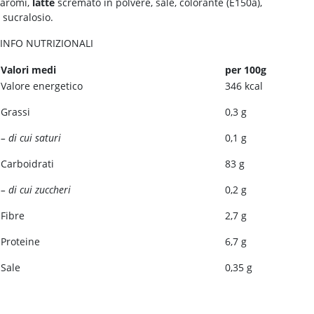
aromi,
latte
scremato in polvere, sale, colorante (E150a
sucralosio.
INFO NUTRIZIONALI
Valori medi
per 100g
Valore energetico
346 kcal
Grassi
0,3 g
– di cui saturi
0,1 g
Carboidrati
83 g
– di cui zuccheri
0,2 g
Fibre
2,7 g
Proteine
6,7 g
Sale
0,35 g