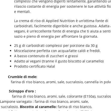
complessi che vengono digeriti lentamente, garantendo u
rilascio costante di energia per sostenere le tue attività fi
e mentali.
La crema di riso di Applied Nutrition è un’ottima fonte di
carboidrati, facilmente digeribile e anche gustosa. Adatta 
vegani, è un’eccellente fonte di energia che ti aiuta a senti
sazio e pieno di energia per affrontare la giornata.
25 g di carboidrati complessi per porzione da 30 g
Miscelazione perfetta con acqua/latte caldi e freddi.
A basso contenuto di zuccheri e grassi
Adatto ai vegani (tranne il gusto biscotto al caramello)
Prodotto certificato Halal
Crumble di mele:
farina di riso bianco, aromi, sale, sucralosio, cannella in polv
Sciroppo d’oro
:
farina di riso bianco, aromi, sale, colorante (E150a), sucralos
Lampone variegato
: farina di riso bianco, aromi, sale,
sucralosio.
Biscotto al caramello:
farina di riso bianco,