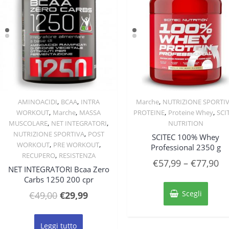
,
,
,
AMINOACIDI
BCAA
INTRA
Marche
NUTRIZIONE SPORTI
Quick View
Quick View
,
,
,
,
WORKOUT
Marche
MASSA
PROTEINE
Proteine Whey
SCI
,
,
MUSCOLARE
NET INTEGRATORI
NUTRITION
,
NUTRIZIONE SPORTIVA
POST
SCITEC 100% Whey
,
,
WORKOUT
PRE WORKOUT
Professional 2350 g
,
RECUPERO
RESISTENZA
€
57,99
–
€
77,90
NET INTEGRATORI Bcaa Zero
Carbs 1250 200 cpr
Quest
prodo
Il
Il
Scegli
€
49,00
€
29,99
ha
prezzo
prezzo
più
originale
attuale
varian
Leggi tutto