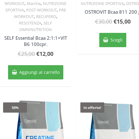
Quick View
Quick View
,
,
,
WORKOUT
Marche
NUTRIZIONE
NUTRIZIONE SPORTIVA
OSTRO
,
,
SPORTIVA
POST WORKOUT
PRE
OSTROVIT Bcaa 811 200 
,
,
WORKOUT
RECUPERO
Il
Il
€
30,00
€
15,00
,
RESISTENZA
SELF
prezzo
pre
OMNINUTRITION
Quest
originale
att
SELF Essential Bcaa 2:1:1+VIT
prodo
Scegli
B6 100cpr.
ha
era:
è:
più
Il
Il
€
25,00
€
12,00
€30,00.
€15
varian
prezzo
prezzo
Le
originale
attuale
opzion
Aggiungi al carrello
posso
era:
è:
esser
€25,00.
€12,00.
scelte
nella
pagin
50%
In offerta!
del
prodo