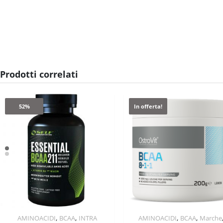
Prodotti correlati
52%
In offerta!
,
,
,
,
AMINOACIDI
BCAA
INTRA
AMINOACIDI
BCAA
Marche