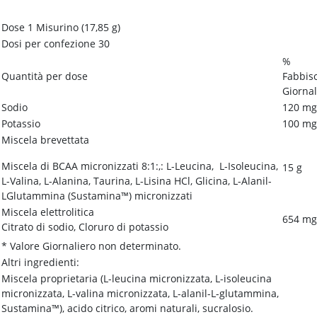
Dose 1 Misurino (17,85 g)
Dosi per confezione
30
%
Quantità per dose
Fabbis
Giornal
Sodio
120 mg
Potassio
100 mg
Miscela brevettata
Miscela di BCAA micronizzati 8:1:,: L-Leucina, L-Isoleucina,
15 g
L-Valina, L-Alanina, Taurina, L-Lisina HCl, Glicina, L-Alanil-
LGlutammina (Sustamina™) micronizzati
Miscela elettrolitica
654 mg
Citrato di sodio, Cloruro di potassio
* Valore Giornaliero non determinato.
Altri ingredienti:
Miscela proprietaria (L-leucina micronizzata, L-isoleucina
micronizzata, L-valina micronizzata, L-alanil-L-glutammina,
Sustamina™), acido citrico, aromi naturali, sucralosio.