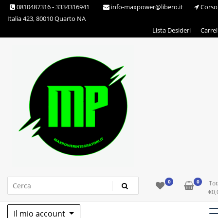
Skip
0810487316 - 3334316941
info-maxpower@libero.it
Corso
to
Italia 423, 80010 Quarto NA
content
Lista Desideri
Carrel
Max Power Integratori
0
0
Tot
€
0,
Il mio account