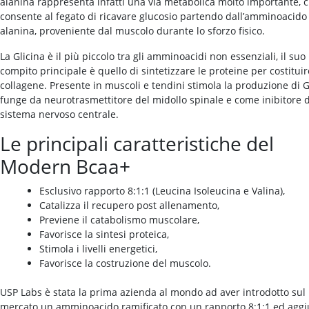
alanina rappresenta infatti una via metabolica molto importante, 
consente al fegato di ricavare glucosio partendo dall’amminoacido
alanina, proveniente dal muscolo durante lo sforzo fisico.
La Glicina è il più piccolo tra gli amminoacidi non essenziali, il suo
compito principale è quello di sintetizzare le proteine per costituire
collagene. Presente in muscoli e tendini stimola la produzione di 
funge da neurotrasmettitore del midollo spinale e come inibitore 
sistema nervoso centrale.
Le principali caratteristiche del
Modern Bcaa+
Esclusivo rapporto 8:1:1 (Leucina Isoleucina e Valina),
Catalizza il recupero post allenamento,
Previene il catabolismo muscolare,
Favorisce la sintesi proteica,
Stimola i livelli energetici,
Favorisce la costruzione del muscolo.
USP Labs è stata la prima azienda al mondo ad aver introdotto sul
mercato un amminoacido ramificato con un rapporto 8:1:1 ed aggi