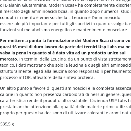
di L-alanin Glutammina. Modern Bcaa+ ha completamente disorie
il mercato degli amminoacidi bcaa, in quanto dopo numerosi studi
condotti in merito è emerso che la L-Leucina è l’amminoacido
essenziale più importante per tutti gli sportivi in quanto svolge bas
funzioni sul metabolismo energetico e mantenimento muscolare.
Per mettere a punto la formulazione dei Modern Bcaa ci sono vol
quasi 16 mesi di duro lavoro da parte dei tecnici Usp Labs ma ne
valsa la pena in quanto si è dato vita ad un prodotto unico sul
mercato
. In termini della Leucina, da un punto di vista strettamen
tecnico, i dati mostrano che solo la leucina e quegli altri aminoacid
strutturalmente legati alla leucina sono responsabili per l’aumento
processo mTOR, attivatore della sintesi proteica.
Un altro punto a favore di questi aminoacidi è la completa assenza
calorie in quanto non presenza carboidrati di nessun genere, que
caratteristica rende il prodotto ultra solubile. L’azienda USP Labs 
prestato anche attenzione alla qualità delle materie prime utilizza
proprio per questo ha decisono di utilizzare coloranti e aromi natur
535,5 g