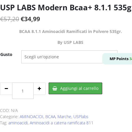
USP LABS Modern Bcaa+ 8.1.1 535g
Il
Il
€
57,20
€
34,99
prezzo
prezzo
BCAA 8.1.1 Aminoacidi Ramificati in Polvere 535gr.
originale
attuale
By USP LABS
era:
è:
€57,20.
€34,99.
Gusto
MP Points
3
USP
Aggiungi al carrello
LABS
Modern
Bcaa+
8.1.1
COD:
N/A
535gr.
Categorie:
AMINOACIDI
,
BCAA
,
Marche
,
USPlabs
quantity
Tag:
aminoacidi
,
Aminoacidi a catena ramificata 811