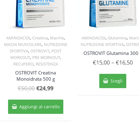
,
,
,
,
,
AMINOACIDI
Creatina
Marche
AMINOACIDI
Glutamina
Marc
Quick View
Quick View
,
,
MASSA MUSCOLARE
NUTRIZIONE
NUTRIZIONE SPORTIVA
OSTRO
,
,
SPORTIVA
OSTROVIT
POST
OSTROVIT Glutamina 300
,
,
WORKOUT
PRE WORKOUT
€
15,00
–
€
16,50
,
RECUPERO
RESISTENZA
OSTROVIT Creatina
Quest
Monoidrata 500 g
prodo
Scegli
ha
Il
Il
€
50,00
€
24,99
più
prezzo
prezzo
varian
originale
attuale
Le
Aggiungi al carrello
opzion
era:
è:
posso
€50,00.
€24,99.
esser
scelte
nella