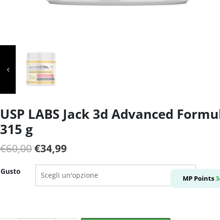
USP LABS Jack 3d Advanced Formu
315 g
Il
Il
€
60,00
€
34,99
prezzo
prezzo
Gusto
originale
attuale
MP Points
3
era:
è:
€60,00.
€34,99.