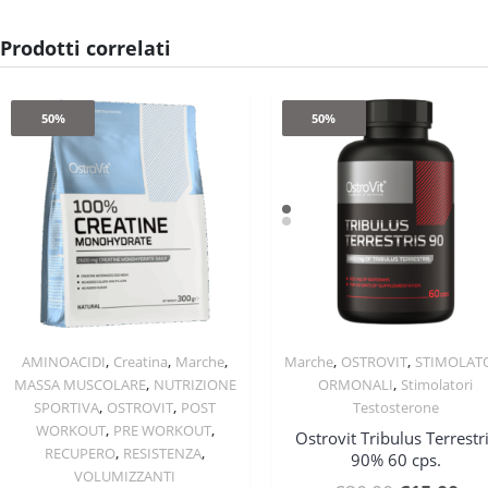
Prodotti correlati
50%
50%
,
,
,
,
,
AMINOACIDI
Creatina
Marche
Marche
OSTROVIT
STIMOLAT
Quick View
Quick View
,
,
MASSA MUSCOLARE
NUTRIZIONE
ORMONALI
Stimolatori
,
,
SPORTIVA
OSTROVIT
POST
Testosterone
,
,
WORKOUT
PRE WORKOUT
Ostrovit Tribulus Terrestr
,
,
RECUPERO
RESISTENZA
90% 60 cps.
VOLUMIZZANTI