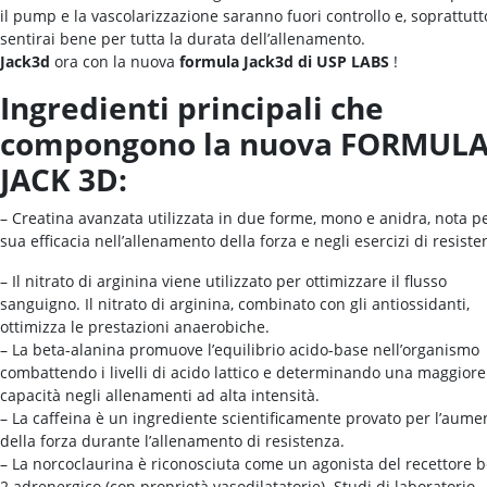
il pump e la vascolarizzazione saranno fuori controllo e, soprattutto
sentirai bene per tutta la durata dell’allenamento.
Jack3d
ora con la nuova
formula Jack3d di USP LABS
!
Ingredienti principali che
compongono la nuova FORMUL
JACK 3D:
– Creatina avanzata utilizzata in due forme, mono e anidra, nota pe
sua efficacia nell’allenamento della forza e negli esercizi di resiste
– Il nitrato di arginina viene utilizzato per ottimizzare il flusso
sanguigno. Il nitrato di arginina, combinato con gli antiossidanti,
ottimizza le prestazioni anaerobiche.
– La beta-alanina promuove l’equilibrio acido-base nell’organismo
combattendo i livelli di acido lattico e determinando una maggiore
capacità negli allenamenti ad alta intensità.
– La caffeina è un ingrediente scientificamente provato per l’aume
della forza durante l’allenamento di resistenza.
– La norcoclaurina è riconosciuta come un agonista del recettore b
2 adrenergico (con proprietà vasodilatatorie). Studi di laboratorio