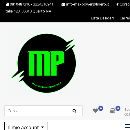
Skip
0810487316 - 3334316941
info-maxpower@libero.it
Corso
to
Italia 423, 80010 Quarto NA
content
Lista Desideri
Carrel
Max Power Integratori
0
0
Tot
€
0,
Il mio account