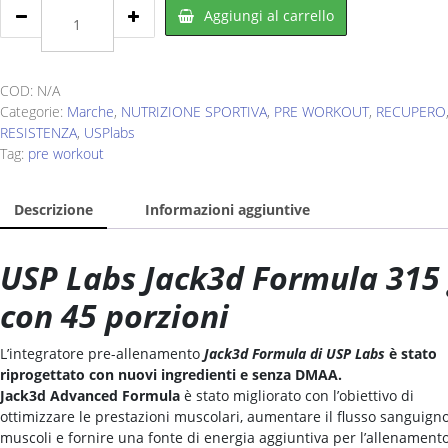
USP
Aggiungi al carrello
LABS
Jack
3d
Advanced
COD:
N/A
Formula
Categorie:
Marche
,
NUTRIZIONE SPORTIVA
,
PRE WORKOUT
,
RECUPERO
315
RESISTENZA
,
USPlabs
g
Tag:
pre workout
quantity
Descrizione
Informazioni aggiuntive
USP Labs Jack3d Formula 315
con 45 porzioni
L’integratore pre-allenamento
Jack3d Formula di USP Labs
è stato
riprogettato con nuovi ingredienti e senza DMAA.
Jack3d
Advanced
Formula
è stato migliorato con l’obiettivo di
ottimizzare le prestazioni muscolari, aumentare il flusso sanguigno
muscoli e fornire una fonte di energia aggiuntiva per l’allenamento