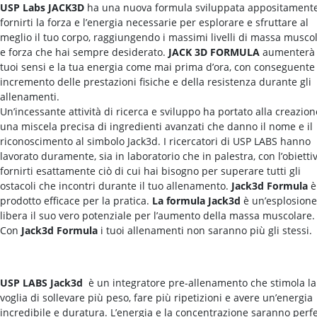
USP Labs JACK3D
ha una nuova formula sviluppata appositament
fornirti la forza e l’energia necessarie per esplorare e sfruttare al
meglio il tuo corpo, raggiungendo i massimi livelli di massa musco
e forza che hai sempre desiderato.
JACK 3D FORMULA
aumenterà 
tuoi sensi e la tua energia come mai prima d’ora, con conseguente
incremento delle prestazioni fisiche e della resistenza durante gli
allenamenti.
Un’incessante attività di ricerca e sviluppo ha portato alla creazion
una miscela precisa di ingredienti avanzati che danno il nome e il
riconoscimento al simbolo
Jack3d. I ricercatori di USP LABS hanno
lavorato duramente, sia in laboratorio che in palestra, con l’obietti
fornirti esattamente ciò di cui hai bisogno per superare tutti gli
ostacoli che incontri durante il tuo allenamento.
Jack3d Formula
è 
prodotto efficace per la pratica.
La formula Jack3d
è un’esplosione
libera il suo vero potenziale per l’aumento della massa muscolare.
Con
Jack3d
Formula
i tuoi allenamenti non saranno più gli stessi.
USP LABS Jack3d
è un integratore pre-allenamento che stimola la
voglia di sollevare più peso, fare più ripetizioni e avere un’energia
incredibile e duratura. L’energia e la concentrazione saranno perfe