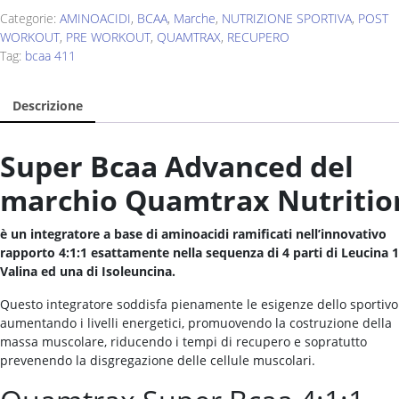
Categorie:
AMINOACIDI
,
BCAA
,
Marche
,
NUTRIZIONE SPORTIVA
,
POST
WORKOUT
,
PRE WORKOUT
,
QUAMTRAX
,
RECUPERO
Tag:
bcaa 411
Descrizione
Super Bcaa Advanced del
marchio Quamtrax Nutritio
è un integratore a base di aminoacidi ramificati nell’innovativo
rapporto 4:1:1 esattamente nella sequenza di 4 parti di Leucina 1
Valina ed una di Isoleuncina.
Questo integratore soddisfa pienamente le esigenze dello sportivo
aumentando i livelli energetici, promuovendo la costruzione della
massa muscolare, riducendo i tempi di recupero e sopratutto
prevenendo la disgregazione delle cellule muscolari.