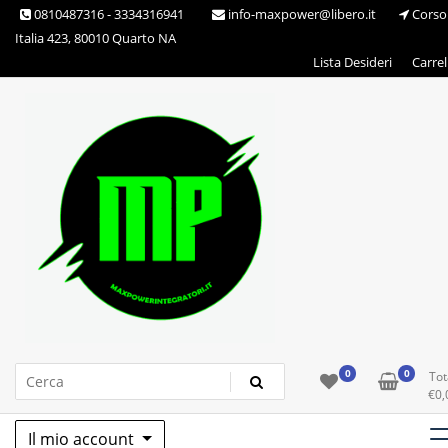
Skip
0810487316 - 3334316941
info-maxpower@libero.it
Corso
to
Italia 423, 80010 Quarto NA
content
Lista Desideri
Carrel
Max Power Integratori
0
0
Tot
€
0,
Il mio account