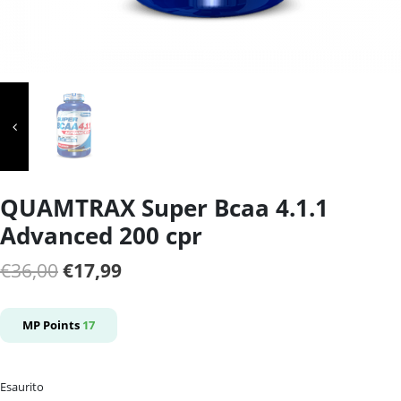
QUAMTRAX Super Bcaa 4.1.1
Advanced 200 cpr
Il
Il
€
36,00
€
17,99
prezzo
prezzo
originale
attuale
MP Points
17
era:
è:
€36,00.
€17,99.
Esaurito