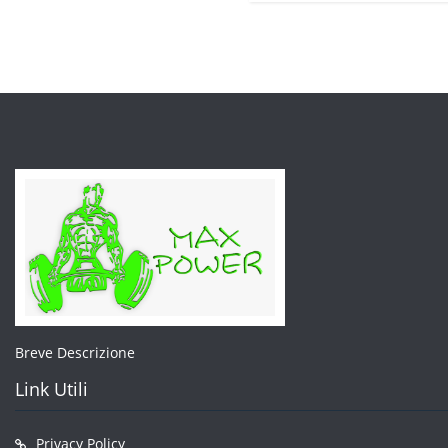
varian
Le
opzion
posso
esser
scelte
nella
pagin
del
prodo
Breve Descrizione
Link Utili
Privacy Policy