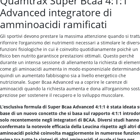
Quamtrax Super Bcaa 4:1:1
Advanced integratore di
amminoacidi ramificati
Gli sportivi devono prestare la massima attenzione quando si tratt
rifornire l’organismo dei nutrimenti necessari a stimolare le divers
funzioni fisiologiche in cui è coinvolto quotidianamente poichè un
fisico ben nutrito garantisce prestazioni ottimali. Questo perchè
durante un intensa sessione di allenamento la richiesta di elemen
come gli aminoacidi aumenta in modo esponeniziale determinand
quindi un aumentato fabbisogno sia a livello energetico che
nutrizionale. Super Bcaa Advanced va a coprire le carenze di
aminoacidi quando la richiesta aumenta e dona all’organismo sos
preziose per sostenere il recupero e lo sviluppo muscolare.
L’esclusiva formula di Super Bcaa Advanced 4:1:1 è stata ideata s
base di un nuovo concetto che si basa sul rapporto 4:1:1 introdo
solo recentemente negli integratori di BCAA. Diversi studi hanno
confermato la notevole efficacia della Leucina rispetto agli altri 
aminoacidi poichè coinvolta maggiormente in numerose funzioni
prima tra tutte la sintesi di altri aminoacidi al quale si lega per