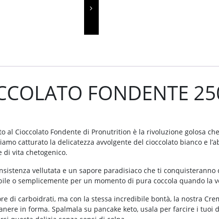
CCOLATO FONDENTE 25
 al Cioccolato Fondente di Pronutrition è la rivoluzione golosa ch
bbiamo catturato la delicatezza avvolgente del cioccolato bianco e l
e di vita chetogenico.
sistenza vellutata e un sapore paradisiaco che ti conquisteranno da
ibile o semplicemente per un momento di pura coccola quando la vogl
e di carboidrati, ma con la stessa incredibile bontà, la nostra Cr
nere in forma. Spalmala su pancake keto, usala per farcire i tuoi do