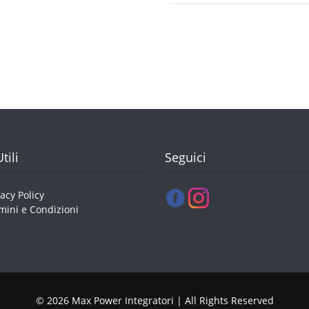
€25,00.
€17
Le
opzioni
possono
essere
scelte
nella
pagina
del
prodotto
tili
Seguici
vacy Policy
mini e Condizioni
© 2026 Max Power Integratori | All Rights Reserved