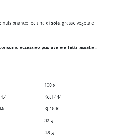
; emulsionante: lecitina di
soia
, grasso vegetale
 consumo eccessivo può avere effetti lassativi.
100 g
44,4
Kcal 444
3,6
KJ 1836
32 g
g
4,9 g