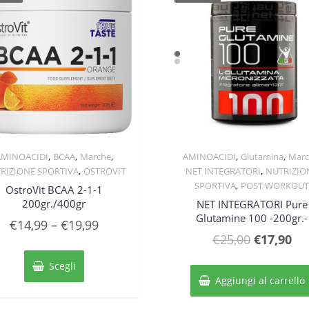
,
,
,
,
,
AMINOACIDI
BCAA
Marche
AMINOACIDI
Glutamina
Marc
Quick View
Quick View
,
,
RIZIONE SPORTIVA
OSTROVIT
NET INTEGRATORI
NUTRIZIO
,
SPORTIVA
POST WORKOU
OstroVit BCAA 2-1-1
200gr./400gr
NET INTEGRATORI Pure
Glutamine 100 -200gr.-
€
14,99
–
€
19,99
Il
Il
€
25,00
€
17,90
Questo
prezzo
pr
prodotto
Scegli
originale
att
ha
Aggiungi al carrello
più
era:
è:
varianti.