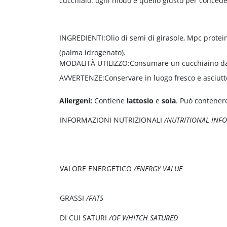
cucchiaio: ogni modo è quello giusto per conceder
INGREDIENTI:
Olio di semi di girasole, Mpc protei
(palma idrogenato).
MODALITÀ UTILIZZO:
Consumare un cucchiaino da 
AVVERTENZE:
Conservare in luogo fresco e asciutto
Allergeni:
Contiene
lattosio
e
soia
. Può contener
INFORMAZIONI NUTRIZIONALI
/NUTRITIONAL INF
VALORE ENERGETICO
/ENERGY VALUE
GRASSI
/FATS
DI CUI SATURI
/OF WHITCH SATURED