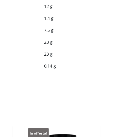
12 g
g
1,4 g
g
7,5 g
23 g
23 g
g
0,14 g
In offerta!