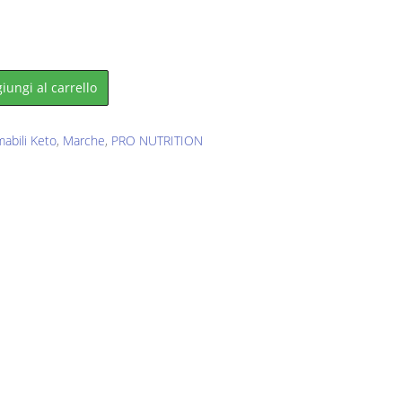
iungi al carrello
abili Keto
,
Marche
,
PRO NUTRITION