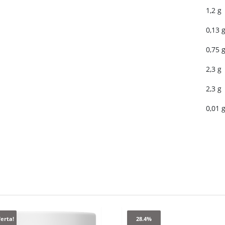
1,2 g
0,13 
0,75 
2,3 g
2,3 g
0,01 
ferta!
28.4%