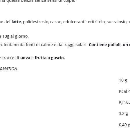
si questa delizia senza sensi di colpa.
ne del
latte
, polidestrosio, cacao, edulcoranti: eritritolo, sucralosio
10g al giorno.
, lontano da fonti di calore e dai raggi solari.
Contiene polioli, un
e tracce di
uova
e
frutta a guscio.
ORMATION
10 g
Kcal 
KJ 18
3,2 g
0,49 