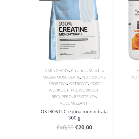
,
,
,
AMINOACIDI
Creatina
Marche
Quick View
,
MASSA MUSCOLARE
NUTRIZIONE
NUT
,
,
SPORTIVA
OSTROVIT
POST
,
,
WORKOUT
PRE WORKOUT
,
,
RECUPERO
RESISTENZA
VOLUMIZZANTI
OSTROVIT Creatina monoidrata
300 g
Il
Il
€
40,00
€
20,00
prezzo
prezzo