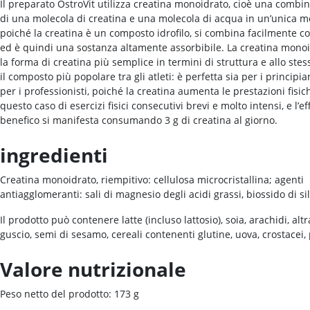
Il preparato OstroVit utilizza creatina monoidrato, cioè una combi
di una molecola di creatina e una molecola di acqua in un’unica m
poiché la creatina è un composto idrofilo, si combina facilmente co
ed è quindi una sostanza altamente assorbibile. La creatina monoi
la forma di creatina più semplice in termini di struttura e allo ste
il composto più popolare tra gli atleti: è perfetta sia per i principia
per i professionisti, poiché la creatina aumenta le prestazioni fisic
questo caso di esercizi fisici consecutivi brevi e molto intensi, e l’ef
benefico si manifesta consumando 3 g di creatina al giorno.
ingredienti
Creatina monoidrato, riempitivo: cellulosa microcristallina; agenti
antiagglomeranti: sali di magnesio degli acidi grassi, biossido di sil
Il prodotto può contenere latte (incluso lattosio), soia, arachidi, altr
guscio, semi di sesamo, cereali contenenti glutine, uova, crostacei,
Valore nutrizionale
Peso netto del prodotto: 173 g