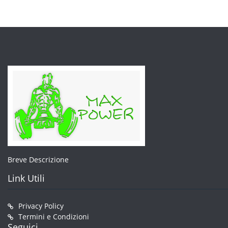
opzion
essere
posso
scelte
esser
nella
scelte
pagina
nella
del
pagin
prodotto
del
prodo
Breve Descrizione
Link Utili
Privacy Policy
Termini e Condizioni
Seguici