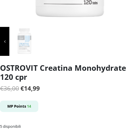
OSTROVIT Creatina Monohydrate
120 cpr
Il
Il
€
36,00
€
14,99
prezzo
prezzo
originale
attuale
MP Points
14
era:
è:
€36,00.
€14,99.
5 disponibili