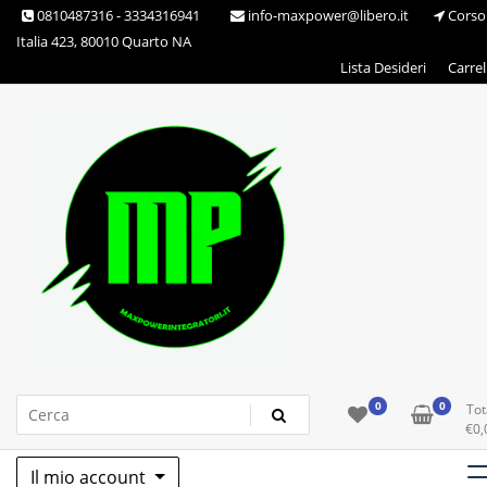
Skip
0810487316 - 3334316941
info-maxpower@libero.it
Corso
to
Italia 423, 80010 Quarto NA
content
Lista Desideri
Carrel
Max Power Integratori
0
0
Tot
€
0,
Il mio account