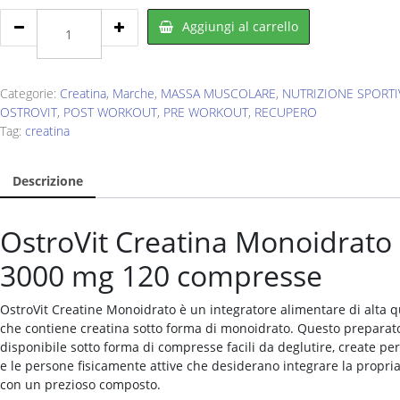
OSTROVIT
Aggiungi al carrello
Creatina
Monohydrate
120
cpr
Categorie:
Creatina
,
Marche
,
MASSA MUSCOLARE
,
NUTRIZIONE SPORTI
quantity
OSTROVIT
,
POST WORKOUT
,
PRE WORKOUT
,
RECUPERO
Tag:
creatina
Descrizione
OstroVit Creatina Monoidrato
3000 mg 120 compresse
OstroVit Creatine Monoidrato è un integratore alimentare di alta q
che contiene creatina sotto forma di monoidrato. Questo preparat
disponibile sotto forma di compresse facili da deglutire, create per 
e le persone fisicamente attive che desiderano integrare la propria
con un prezioso composto.