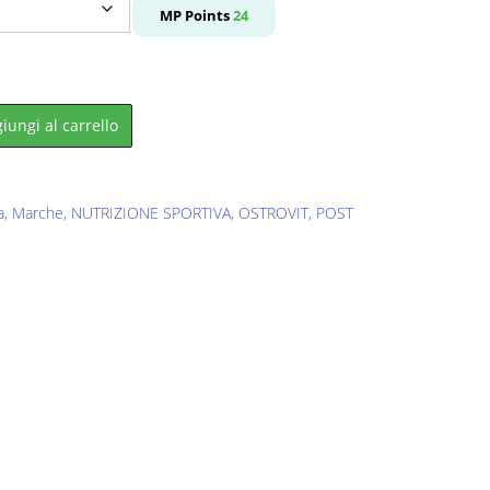
e
MP Points
24
.
iungi al carrello
a
,
Marche
,
NUTRIZIONE SPORTIVA
,
OSTROVIT
,
POST