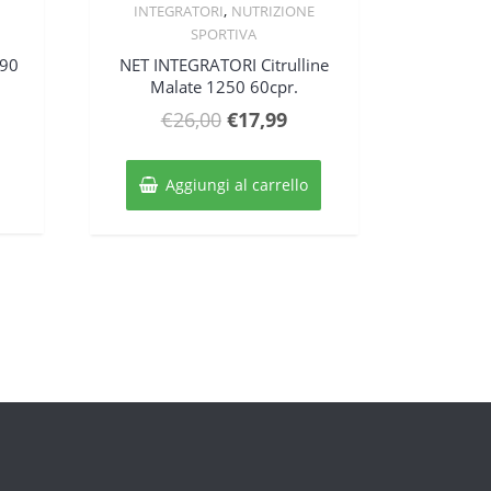
Quick View
,
INTEGRATORI
NUTRIZIONE
SPORTIVA
 90
NET INTEGRATORI Citrulline
Malate 1250 60cpr.
Il
Il
€
26,00
€
17,99
ezzo
prezzo
prezzo
uale
originale
attuale
Aggiungi al carrello
era:
è:
,99.
€26,00.
€17,99.