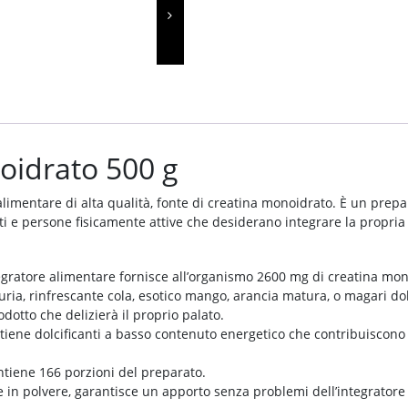
oidrato 500 g
imentare di alta qualità, fonte di creatina monoidrato. È un prepara
ti e persone fisicamente attive che desiderano integrare la propria
egratore alimentare fornisce all’organismo 2600 mg di creatina mon
ria, rinfrescante cola, esotico mango, arancia matura, o magari d
odotto che delizierà il proprio palato.
ntiene dolcificanti a basso contenuto energetico che contribuiscono 
ntiene 166 porzioni del preparato.
le in polvere, garantisce un apporto senza problemi dell’integrator