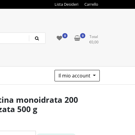
Lista Desideri
Carrello
0
0
Total
€
0,00
Il mio account
ina monoidrata 200
ata 500 g
o