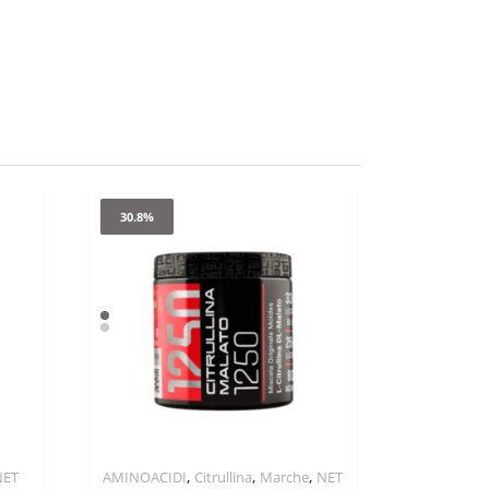
30.8%
,
,
,
NET
AMINOACIDI
Citrullina
Marche
NET