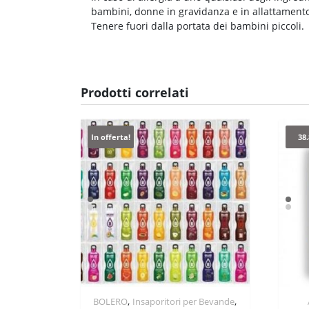
bambini, donne in gravidanza e in allattamento.
Tenere fuori dalla portata dei bambini piccoli.
Prodotti correlati
In offerta!
38
,
,
BOLERO
Insaporitori per Bevande