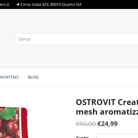
ro.it
Corso Italia 423, 80010 Quarto NA
NTATTACI
BLOG
OSTROVIT Creat
mesh aromatizz
Il
Il
€
50,00
€
24,99
prezzo
prezz
Gusto