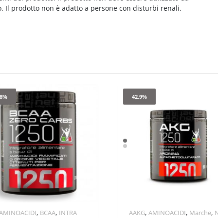
 Il prodotto non è adatto a persone con disturbi renali.
.8%
42.9%
,
,
,
,
,
AMINOACIDI
BCAA
INTRA
AAKG
AMINOACIDI
Marche