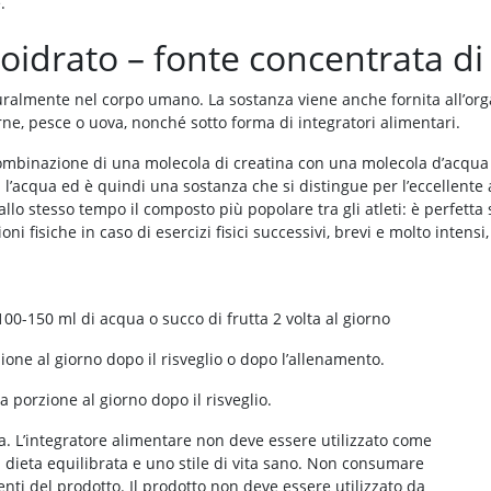
.
idrato – fonte concentrata di
lmente nel corpo umano. La sostanza viene anche fornita all’organ
arne, pesce o uova, nonché sotto forma di integratori alimentari.
 combinazione di una molecola di creatina con una molecola d’acqua 
l’acqua ed è quindi una sostanza che si distingue per l’eccellente 
llo stesso tempo il composto più popolare tra gli atleti: è perfetta s
i fisiche in caso di esercizi fisici successivi, brevi e molto intensi, 
00-150 ml di acqua o succo di frutta 2 volta al giorno
one al giorno dopo il risveglio o dopo l’allenamento.
a porzione al giorno dopo il risveglio.
. L’integratore alimentare non deve essere utilizzato come
 dieta equilibrata e uno stile di vita sano. Non consumare
ienti del prodotto. Il prodotto non deve essere utilizzato da