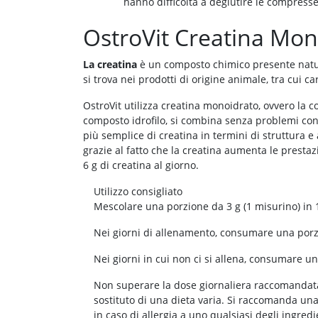
hanno difficoltà a deglutire le compresse
OstroVit Creatina Mono
La creatina
è un composto chimico presente natura
si trova nei prodotti di origine animale, tra cui c
OstroVit utilizza creatina monoidrato, ovvero la
composto idrofilo, si combina senza problemi con 
più semplice di creatina in termini di struttura e a
grazie al fatto che la creatina aumenta le prestazion
6 g di creatina al giorno.
Utilizzo consigliato
Mescolare una porzione da 3 g (1 misurino) in 1
Nei giorni di allenamento, consumare una porzi
Nei giorni in cui non ci si allena, consumare un
Non superare la dose giornaliera raccomandata
sostituto di una dieta varia. Si raccomanda una
in caso di allergia a uno qualsiasi degli ingred