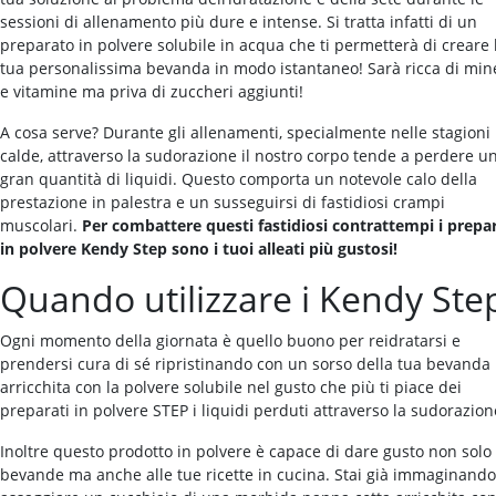
sessioni di allenamento più dure e intense. Si tratta infatti di un
preparato in polvere solubile in acqua che ti permetterà di creare 
tua personalissima bevanda in modo istantaneo! Sarà ricca di mine
e vitamine ma priva di zuccheri aggiunti!
A cosa serve? Durante gli allenamenti, specialmente nelle stagioni
calde, attraverso la sudorazione il nostro corpo tende a perdere u
gran quantità di liquidi. Questo comporta un notevole calo della
prestazione in palestra e un susseguirsi di fastidiosi crampi
muscolari.
Per combattere questi fastidiosi contrattempi i prepar
in polvere Kendy Step sono i tuoi
alleati
più gustosi!
Quando utilizzare i Kendy Ste
Ogni momento della giornata è quello buono per reidratarsi e
prendersi cura di sé ripristinando con un sorso della tua bevanda
arricchita con la polvere solubile nel gusto che più ti piace dei
preparati in polvere STEP i liquidi perduti attraverso la sudorazion
Inoltre questo prodotto in polvere è capace di dare gusto non solo 
bevande ma anche alle tue ricette in cucina. Stai già immaginando