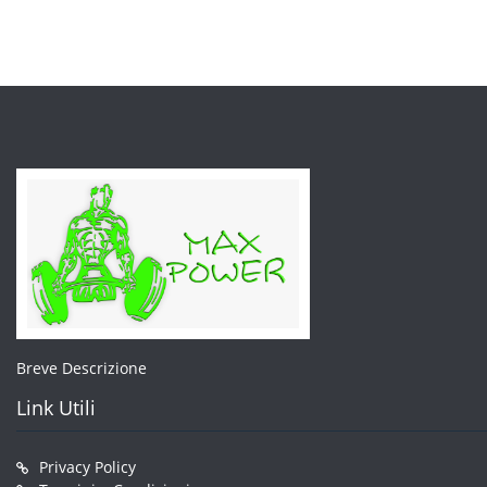
posso
esser
scelte
nella
pagin
del
prodo
Breve Descrizione
Link Utili
Privacy Policy