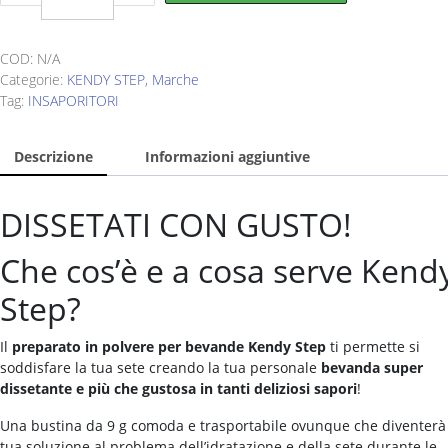
bustina
da
9
COD:
N/A
g
Categorie:
KENDY STEP
,
Marche
quantity
Tag:
INSAPORITORI
Descrizione
Informazioni aggiuntive
DISSETATI CON GUSTO!
Che cos’è e a cosa serve Kend
Step?
Il
preparato in polvere per bevande
Kendy Step
ti permette si
soddisfare la tua sete creando la tua personale
bevanda super
dissetante e più che gustosa in tanti deliziosi sapori
!
Una bustina da 9 g comoda e trasportabile ovunque che diventerà 
tua soluzione al problema dell’idratazione e della sete durante le