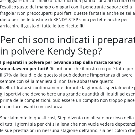
assaggiare un cucchiaio di una morbida panna cotta arricchita co
l’esotico gusto del mango o magari con il penetrante sapore della
fragola? Non preoccuparti puoi farti queste fantasie anche se sei a
dieta perché le bustine di KENDY STEP sono perfette anche per
arricchire il gusto di tutte le tue ricette fit!
Per chi sono indicati i preparat
in polvere Kendy Step?
I preparati in polvere per bevande Step della marca Kendy
sono
davvero per tutti!
Ricordiamo che il nostro corpo è fatto per
il 67% da liquidi e da questo si può dedurre l’importanza di avere
sempre con sé la maniera di non fare abbassare questo
livello. Idratarsi continuamente durante la giornata, specialmente 
gli sportivi che devono bere una grande quantità di liquidi ad ese
prima delle competizioni, può essere un compito non troppo piace
da portare avanti con costanza.
Specialmente in questi casi, Step diventa un alleato prezioso nella 
di tutti i giorni sia per chi si allena che non vuole vedere depotenz
le sue prestazioni in nessuna stagione dell’anno, sia per coloro ch