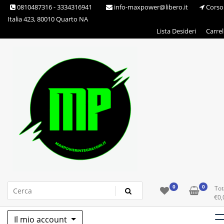
Skip
0810487316 - 3334316941
info-maxpower@libero.it
Corso
to
Italia 423, 80010 Quarto NA
content
Lista Desideri
Carrel
Max Power Integratori
0
0
Tot
€
0,
Il mio account