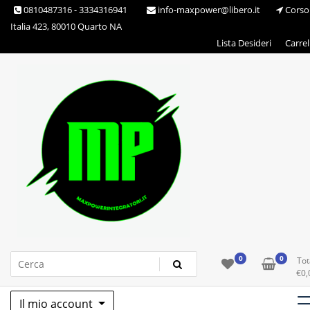
Skip
0810487316 - 3334316941
info-maxpower@libero.it
Corso
to
Italia 423, 80010 Quarto NA
content
Lista Desideri
Carrel
Max Power Integratori
0
0
Tot
€
0,
Il mio account