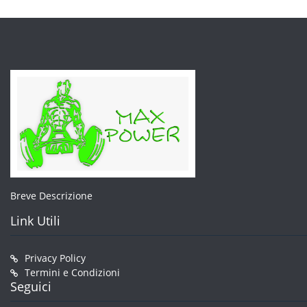
nella
pagina
del
prodotto
Breve Descrizione
Link Utili
Privacy Policy
Termini e Condizioni
Seguici