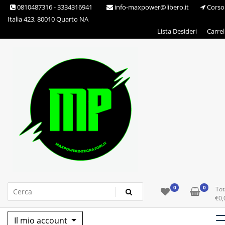
Skip
0810487316 - 3334316941
info-maxpower@libero.it
Corso
to
Italia 423, 80010 Quarto NA
content
Lista Desideri
Carrel
Max Power Integratori
0
0
Tot
€
0,
Il mio account