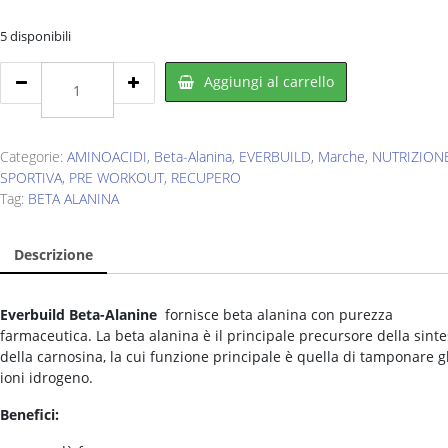
€40,00.
€19,90.
5 disponibili
EVERBUILD
Aggiungi al carrello
Betaalanine
200
g
quantity
Categorie:
AMINOACIDI
,
Beta-Alanina
,
EVERBUILD
,
Marche
,
NUTRIZION
SPORTIVA
,
PRE WORKOUT
,
RECUPERO
Tag:
BETA ALANINA
Descrizione
Everbuild Beta-Alanine
fornisce beta alanina con purezza
farmaceutica. La beta alanina è il principale precursore della sinte
della carnosina, la cui funzione principale è quella di tamponare gl
ioni idrogeno.
Benefici: