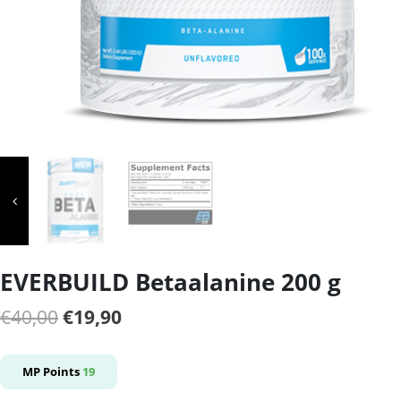
EVERBUILD Betaalanine 200 g
Il
Il
€
40,00
€
19,90
prezzo
prezzo
originale
attuale
MP Points
19
era:
è: