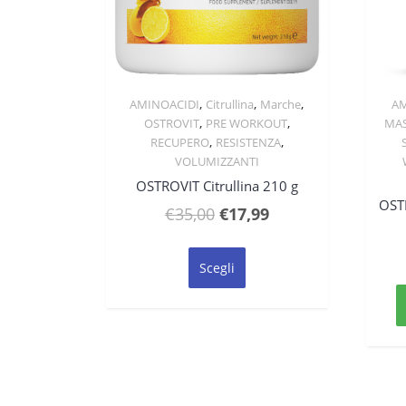
,
,
,
AMINOACIDI
Citrullina
Marche
AM
Quick View
,
,
OSTROVIT
PRE WORKOUT
MA
,
,
RECUPERO
RESISTENZA
VOLUMIZZANTI
OSTROVIT Citrullina 210 g
OST
Il
Il
€
35,00
€
17,99
prezzo
prezzo
Questo
originale
attuale
prodotto
Scegli
ha
era:
è:
più
€35,00.
€17,99.
varianti.
Le
opzioni
possono
essere