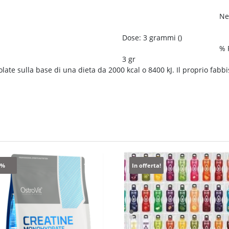
Ne
Dose:
3 grammi
()
% 
3 gr
ate sulla base di una dieta da 2000 kcal o 8400 kJ. Il proprio fabb
0%
In offerta!