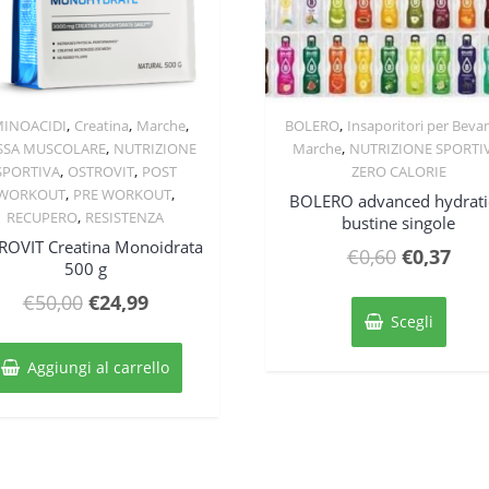
,
,
,
,
INOACIDI
Creatina
Marche
BOLERO
Insaporitori per Beva
Quick View
Quick View
,
,
SSA MUSCOLARE
NUTRIZIONE
Marche
NUTRIZIONE SPORTI
,
,
SPORTIVA
OSTROVIT
POST
ZERO CALORIE
,
,
WORKOUT
PRE WORKOUT
BOLERO advanced hydrat
,
RECUPERO
RESISTENZA
bustine singole
ROVIT Creatina Monoidrata
Il
Il
€
0,60
€
0,37
500 g
prezzo
pre
Quest
Il
Il
€
50,00
€
24,99
originale
attu
prodo
Scegli
prezzo
prezzo
ha
era:
è:
originale
attuale
più
Aggiungi al carrello
€0,60.
€0,3
varian
era:
è:
Le
€50,00.
€24,99.
opzio
posso
esser