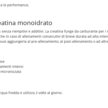
ra le performance,
eatina monoidrato
enza riempitivi e additivi. La creatina funge da carburante per i m
he in caso di allenamenti consecutivi di breve durata ad alta intens
puoi aggiungerla al pre-allenamento, al post-allenamento o ad altr
ose
namenti intensi
 micronizzata
qua fredda e utilizza 2 volte al giorno.