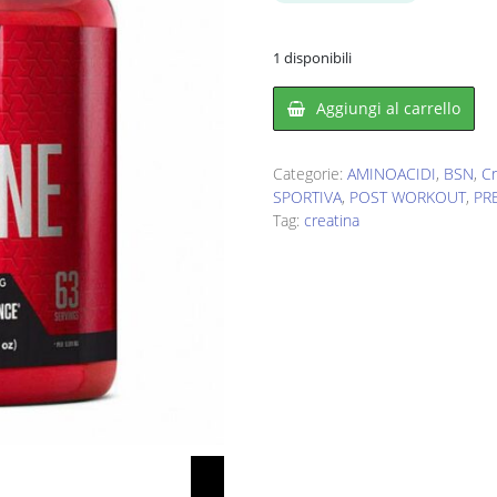
era:
è:
€35,00.
€17,99
1 disponibili
Aggiungi al carrello
Categorie:
AMINOACIDI
,
BSN
,
Cr
SPORTIVA
,
POST WORKOUT
,
PR
Tag:
creatina