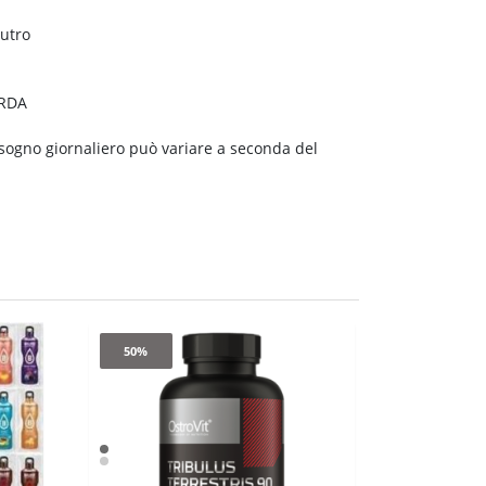
utro
RDA
isogno giornaliero può variare a seconda del
50%