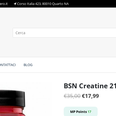
ro.it
Corso Italia 423, 80010 Quarto NA
NTATTACI
BLOG
BSN Creatine 2
Il
Il
€
35,00
€
17,99
prezzo
prezz
originale
attual
MP Points
17