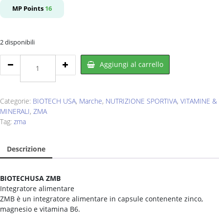
originale
attuale
MP Points
16
era:
è:
€22,00.
€16,90.
2 disponibili
BIOTECH
Aggiungi al carrello
Zmb
60
cps
quantity
Categorie:
BIOTECH USA
,
Marche
,
NUTRIZIONE SPORTIVA
,
VITAMINE &
MINERALI
,
ZMA
Tag:
zma
Descrizione
BIOTECHUSA ZMB
Integratore alimentare
ZMB è un integratore alimentare in capsule contenente zinco,
magnesio e vitamina B6.