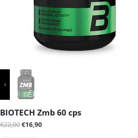
BIOTECH Zmb 60 cps
Il
Il
€
22,00
€
16,90
prezzo
prezzo