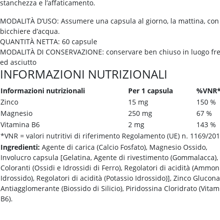
stanchezza e l’affaticamento.
MODALITÀ D’USO: Assumere una capsula al giorno, la mattina, con
bicchiere d’acqua.
QUANTITÀ NETTA: 60 capsule
MODALITÀ DI CONSERVAZIONE: conservare ben chiuso in luogo fr
ed asciutto
INFORMAZIONI NUTRIZIONALI
Informazioni nutrizionali
Per 1 capsula
%VNR
Zinco
15 mg
150 %
Magnesio
250 mg
67 %
Vitamina B6
2 mg
143 %
*VNR = valori nutritivi di riferimento Regolamento (UE) n. 1169/20
Ingredienti:
Agente di carica (Calcio Fosfato), Magnesio Ossido,
Involucro capsula [Gelatina, Agente di rivestimento (Gommalacca),
Coloranti (Ossidi e Idrossidi di Ferro), Regolatori di acidità (Ammon
Idrossido), Regolatori di acidità (Potassio Idrossido)], Zinco Glucona
Antiagglomerante (Biossido di Silicio), Piridossina Cloridrato (Vita
B6).