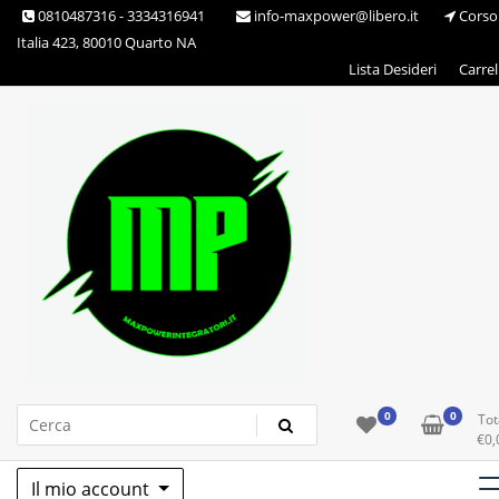
Skip
0810487316 - 3334316941
info-maxpower@libero.it
Corso
to
Italia 423, 80010 Quarto NA
content
Lista Desideri
Carrel
Max Power Integratori
0
0
Tot
€
0,
Il mio account