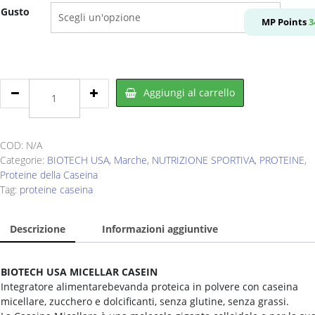
Gusto
originale
attuale
MP Points
3
era:
è:
€62,98.
€34,90.
BIOTECH
Aggiungi al carrello
USA
Micellar
Casein
908
COD:
N/A
g
Categorie:
BIOTECH USA
,
Marche
,
NUTRIZIONE SPORTIVA
,
PROTEINE
,
quantity
Proteine della Caseina
Tag:
proteine caseina
Descrizione
Informazioni aggiuntive
BIOTECH USA MICELLAR CASEIN
Integratore alimentarebevanda proteica in polvere con caseina
micellare, zucchero e dolcificanti, senza glutine, senza grassi.