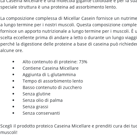
La Caseina Micellare è una molecola gigante colloidale e per la su
speciale struttura è una proteina ad assorbimento lento.
La composizione complessa di Micellar Casein fornisce un nutrim
a lungo termine per i nostri muscoli. Questa composizione compl
fornisce un apporto nutrizionale a lungo termine per i muscoli. È 
scelta eccellente prima di andare a letto o durante un lungo viaggi
perché la digestione delle proteine a base di caseina può richiede
alcune ore.
Alto contenuto di proteine: 73%
Contiene Caseina Micellare
Aggiunta di L-glutammina
Tempo di assorbimento lento
Basso contenuto di zucchero
Senza glutine
Senza olio di palma
Senza grassi
Senza conservanti
Scegli il prodotto proteico Caseina Micellare e prenditi cura dei tu
muscoli!