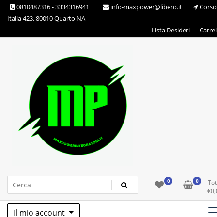
Skip
0810487316 - 3334316941
info-maxpower@libero.it
Corso
to
Italia 423, 80010 Quarto NA
content
Lista Desideri
Carrel
Max Power Integratori
0
0
Tot
€
0,
Il mio account