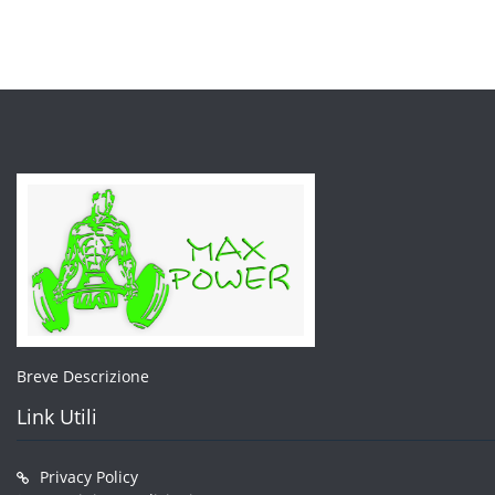
opzion
posso
esser
scelte
nella
pagin
del
prodo
Breve Descrizione
Link Utili
Privacy Policy