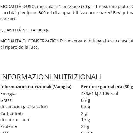
MODALITÀ D’USO: mescolare 1 porzione (30 g = 1 misurino piatto=
cucchiai pieni) con 300 ml di acqua. Utilizza uno shaker! Bevi prim
coricarti
QUANTITÀ NETTA: 908 g
MODALITÀ DI CONSERVAZIONE: conservare in luogo fresco e asciut
al riparo dalla luce.
INFORMAZIONI NUTRIZIONALI
Informazioni nutrizionali (Vaniglia)
Per dose giornaliera (30 g
Energia
439,61 kJ / 105 kcal
Grassi
0,9 g
di cui acidi grassi saturi
0,5 g
Carboidrati
2 g
di cui zuccheri
1,5 g
Proteine
22 g