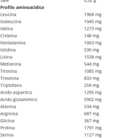
Sale
0,32 g
Profilo aminoacidico
Leucina
1968 mg
Isoleucina
1045 mg
Valina
1273 mg
Cisteina
148 mg
Fenilalanina
1003 mg
Istidina
530 mg
Lisina
1558 mg
Metionina
544 mg
Tirosina
1085 mg
Treonina
833 mg
Triptofano
259 mg
Acido aspartico
1295 mg
Acido glutammico
5902 mg
Alanina
534 mg
Arginina
687 mg
Glicina
367 mg
Prolina
1791 mg
Serina
1127 mg