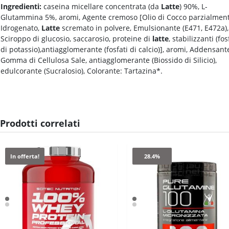
Ingredienti:
caseina micellare concentrata (da
Latte
) 90%, L-
Glutammina 5%, aromi, Agente cremoso [Olio di Cocco parzialmen
Idrogenato,
Latte
scremato in polvere, Emulsionante (E471, E472a),
Sciroppo di glucosio, saccarosio, proteine di
latte
, stabilizzanti (fos
di potassio),antiagglomerante (fosfati di calcio)], aromi, Addensant
Gomma di Cellulosa Sale, antiagglomerante (Biossido di Silicio),
edulcorante (Sucralosio), Colorante: Tartazina*.
Prodotti correlati
In offerta!
28.4%