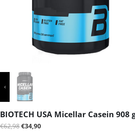
BIOTECH USA Micellar Casein 908 
Il
Il
€
62,98
€
34,90
prezzo
prezzo