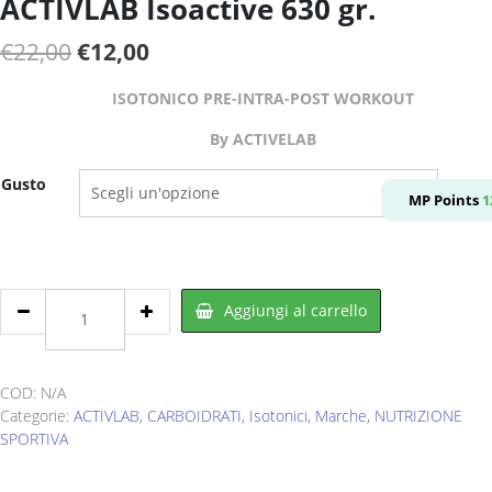
ACTIVLAB Isoactive 630 gr.
Il
Il
€
22,00
€
12,00
prezzo
prezzo
ISOTONICO PRE-INTRA-POST WORKOUT
originale
attuale
By ACTIVELAB
era:
è:
€22,00.
€12,00.
Gusto
MP Points
1
ACTIVLAB
Aggiungi al carrello
Isoactive
630
gr.
quantity
COD:
N/A
Categorie:
ACTIVLAB
,
CARBOIDRATI
,
Isotonici
,
Marche
,
NUTRIZIONE
SPORTIVA