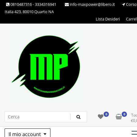
Skip
0810487316 - 3334316941
info-maxpower@libero.it
Corso
to
Italia 423, 80010 Quarto NA
content
Lista Desideri
Carrel
Max Power Integratori
0
0
Tot
€
0,
Il mio account